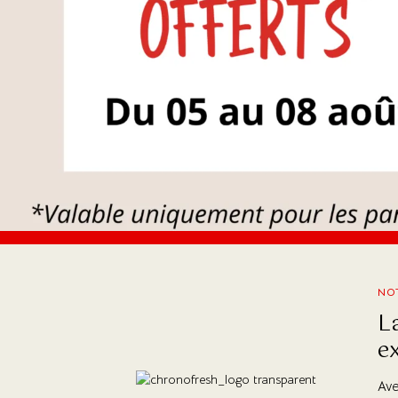
NOT
L
e
Ave