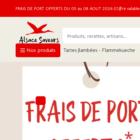
FRAIS DE PORT OFFERTS DU 05 au 08 AOUT 2026 (Offre valable e
Nos produits
Tartes flambées - Flammekueche