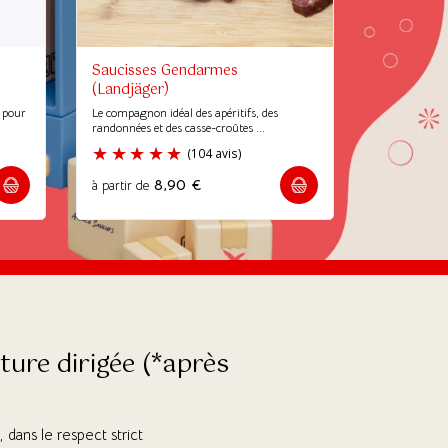
Saucisses Gendarmes
(Landjäger)
l pour
Le compagnon idéal des apéritifs, des
randonnées et des casse-croûtes ...
8,90
€
à partir de
(6 avis)
(104 avis)
ure dirigée (*après
dans le respect strict