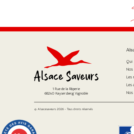
Als
Qui
Nos 
Les 
Les 
1 Rue de la Râperie
Nos 
68240 Kaysersberg Vignoble
© Alsacesaveurs 2026 - Tous droits réservés