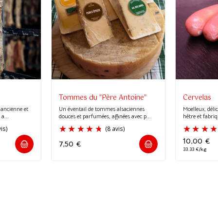
Tommes du "Père Antoine"
Cervelas
’ancienne et
Un éventail de tommes alsaciennes
Moelleux, dél
a...
douces et parfumées, affinées avec p...
hêtre et fabri
10,00
€
7,50
€
33.33 €/kg
(397 avis)
(8 avis)