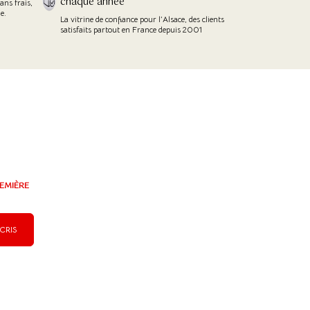
chaque année
ans frais,
e.
La vitrine de confiance pour l’Alsace, des clients
satisfaits partout en France depuis 2001
EMIÈRE
SCRIS