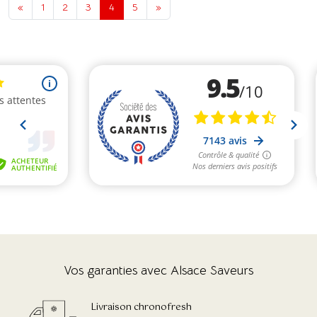
«
1
2
3
4
5
»
Vos garanties avec Alsace Saveurs
Livraison chronofresh