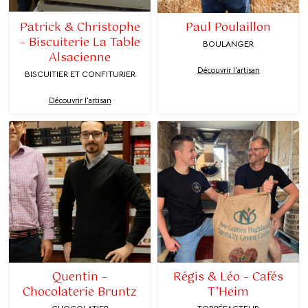
Patrick & Christophe
Paul Poulaillon
– Biscuiterie La Table
BOULANGER
Alsacienne
Découvrir l'artisan
BISCUITIER ET CONFITURIER
Découvrir l'artisan
Quentin –
Régis & Léo – Cafés
Chocolaterie Bruntz
T’Heim