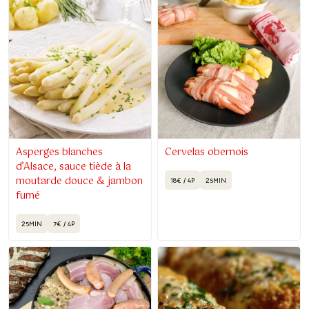
Asperges blanches
Cervelas obernois
d’Alsace, sauce tiède à la
moutarde douce & jambon
18€ / 4P
25MIN
fumé
25MIN
7€ / 4P