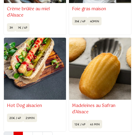
Crème brûlée au miel
Foie gras maison
d’Alsace
35€ / 4P
40MIN
3H
7€ / 4P
Hot Dog alsacien
Madeleines au Safran
d’Alsace
20€ / 4P
25MIN
12€ / 4P
45 MIN