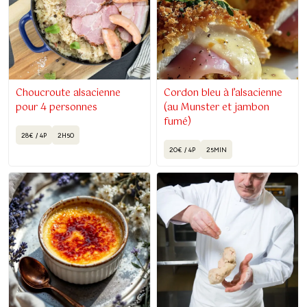
Choucroute alsacienne
Cordon bleu à l’alsacienne
pour 4 personnes
(au Munster et jambon
fumé)
28€ / 4P
2H50
20€ / 4P
25MIN