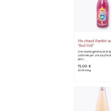
Vin chaud flambé a
"Red Yeti"
Une recette généreuse et ép
sublimée par une touche 
pens...
15,00
€
20.00 €/kg