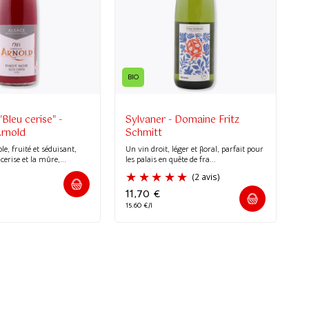
(1 avis)
BIO
"Bleu cerise" -
Sylvaner - Domaine Fritz
rnold
Schmitt
e, fruité et séduisant,
Un vin droit, léger et floral, parfait pour
erise et la mûre,...
les palais en quête de fra...
11,70
€
15.60 €/l