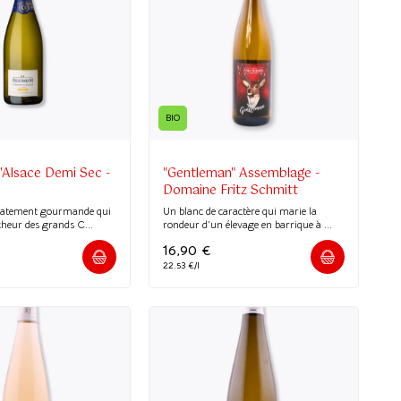
BIO
Alsace Demi Sec -
"Gentleman" Assemblage -
Domaine Fritz Schmitt
icatement gourmande qui
Un blanc de caractère qui marie la
îcheur des grands C...
rondeur d’un élevage en barrique à ...
16,90
€
22.53 €/l