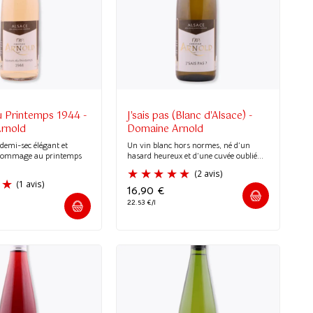
u Printemps 1944 -
J'sais pas (Blanc d'Alsace) -
rnold
Domaine Arnold
demi-sec élégant et
Un vin blanc hors normes, né d’un
hommage au printemps
hasard heureux et d’une cuvée oublié...
16,90
€
22.53 €/l