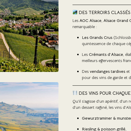
DES TERROIRS CLASSÉS
Les
AOC Alsace
,
Alsace Grand 
remarquable :
Les Grands Crus
(Schlossbe
quintessence de chaque cép
Les
Crémants d’Alsace
, él
meilleurs effervescents franç
Des
vendanges tardives
et
pour des vins de garde et 
DES VINS POUR CHAQUE
Qu’il s’agisse d’un apéritif, d’
d’un dessert raffiné, les vins d’A
Gewurztraminer & munster
Riesling & poisson grillé
,