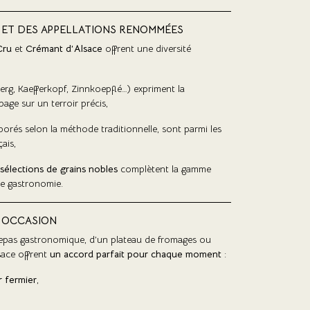
 ET DES APPELLATIONS RENOMMÉES
Cru
et
Crémant d’Alsace
offrent une diversité
rg, Kaefferkopf, Zinnkoepflé…) expriment la
age sur un terroir précis,
aborés selon la méthode traditionnelle, sont parmi les
ais,
sélections de grains nobles
complètent la gamme
de gastronomie.
 OCCASION
un repas gastronomique, d’un plateau de fromages ou
lsace offrent
un accord parfait pour chaque moment
:
 fermier
,