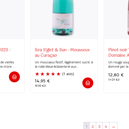
(2 avis)
2023 -
Sea S'glet & Sun - Mousseux
Pinot noir 
au Curaçao
Domaine A
e vieilles
Un mousseux festif, légèrement sucré, à
Un rouge soupl
e mûre ...
la robe bleue éclatante et aux...
dominé par la c
12,80
€
17.07 €/l
14,95
€
19.93 €/l
1
2
3
4
→