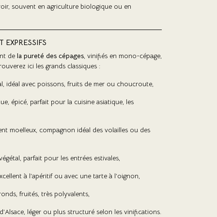
roir, souvent en agriculture biologique ou en
T EXPRESSIFS
ent de
la pureté des cépages
, vinifiés en mono-cépage,
rouverez ici les grands classiques :
al, idéal avec poissons, fruits de mer ou choucroute,
e, épicé, parfait pour la cuisine asiatique, les
ent moelleux, compagnon idéal des volailles ou des
, végétal, parfait pour les entrées estivales,
xcellent à l’apéritif ou avec une tarte à l’oignon,
ronds, fruités, très polyvalents,
d’Alsace, léger ou plus structuré selon les vinifications.