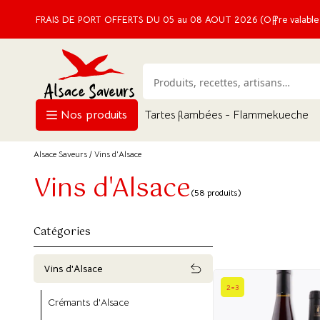
FRAIS DE PORT OFFERTS DU 05 au 08 AOUT 2026 (Offre valable e
Nos produits
Tartes flambées - Flammekueche
Alsace Saveurs
/ Vins d'Alsace
Vins d'Alsace
(58 produits)
Catégories
Vins d'Alsace
2=3
Crémants d'Alsace