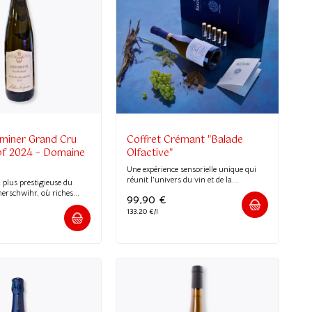
miner Grand Cru
Coffret Crémant "Balade
pf 2024 – Domaine
Olfactive"
n
Une expérience sensorielle unique qui
réunit l'univers du vin et de la...
a plus prestigieuse du
rschwihr, où riches...
99,90
€
133.20 €/l