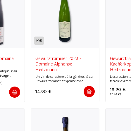
HVE
Domaine
Gewurztraminer 2023 –
Gewurztra
Domaine Alphonse
Kaefferko
Heitzmann
Heitzman
tique, issu
épage...
Un vin de caractère où la générosité du
L'expression l
Gewurztraminer s'exprime avec ...
terroir d'Amme
19,90
€
14,90
€
26.53 €/l
(12 avis)