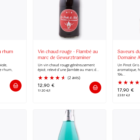
u rhum
Vin chaud rouge - Flambé au
Saveurs d
marc de Gewurztraminer
Domaine A
icée,
Un vin chaud rouge généreusement
Un Pinot Gris 
de rhum,
épicé, relevé d’une flambée au marc d...
aromatique, 
194...
12,90
€
17,90
€
17.20 €/l
23.87 €/l