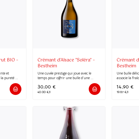
rut BIO –
Crémant d'Alsace "Soléra" –
Crémant d'
Bestheim
Bestheim
nte et
Une cuvée prestige qui joue avec le
Une bulle dél
la pureté ...
temps pour offrir une bulle d'une ...
associe la fra
30,00
€
14,90
€
40.00 €/l
19.87 €/l