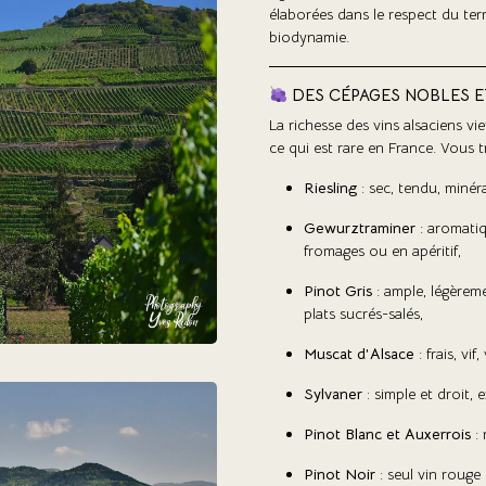
élaborées dans le respect du ter
biodynamie.
DES CÉPAGES NOBLES E
La richesse des vins alsaciens vi
ce qui est rare en France. Vous t
Riesling
: sec, tendu, minér
Gewurztraminer
: aromatiqu
fromages ou en apéritif,
Pinot Gris
: ample, légèrem
plats sucrés-salés,
Muscat d’Alsace
: frais, vif
Sylvaner
: simple et droit, e
Pinot Blanc et Auxerrois
: 
Pinot Noir
: seul vin rouge 