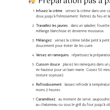
Préparation pas à p
Infusez la crème
: versez la crème dans une ca
doux jusqu’à frémissement. Retirez du feu et la
Travaillez les jaunes
: dans un saladier, fouette
mélange blanchisse et devienne mousseux.
Mélangez
: versez la crème tiédie petit à peti
doucement pour éviter de les cuire.
Versez en ramequins
: répartissez la préparatio
Cuisson douce
: placez les ramequins dans un p
mi-hauteur pour un bain-marie. Cuisez 50 min
texture soyeuse).
Refroidissement
: laissez refroidir à températu
moins 2 heures.
Caramélisez
: au moment de servir, saupoudr
au chalumeau ou sous le grill du four jusqu’à 