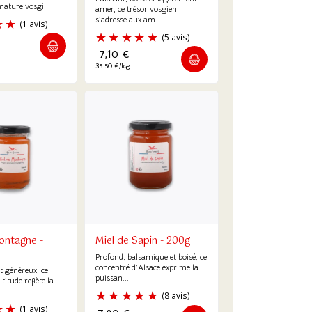
nature vosgi...
amer, ce trésor vosgien
s’adresse aux am...
7,10
€
35.50 €/kg
(1 avis)
(5
ontagne -
Miel de Sapin - 200g
Profond, balsamique et boisé, ce
concentré d’Alsace exprime la
et généreux, ce
puissan...
titude reflète la