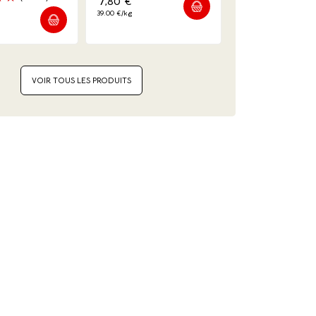
7,80
€
39.00 €/kg
VOIR TOUS LES PRODUITS
(8
(1 avis)