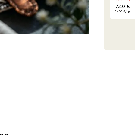
7,40
€
37.00 €/kg