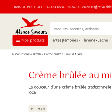
FRAIS DE PORT OFFERTS DU 05 au 08 AOUT 2026 (Offre valable e
Nos produits
Tartes flambées - Flammekueche
Alsace Saveurs
/
Recette
/ Crème brûlée au miel d’Alsace
Crème brûlée au mie
La douceur d’une crème brûlée traditionnelle su
local.
3H
7€ / 4P