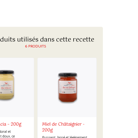
duits utilisés dans cette recette
6 PRODUITS
acia – 200g
Miel de Châtaignier -
200g
loral et
t doux, ce
Puissant, boisé et légèrement