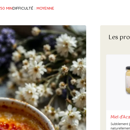
:
50 MIN
DIFFICULTÉ :
MOYENNE
Les pro
Miel d’Ac
Subtilement f
naturellemen