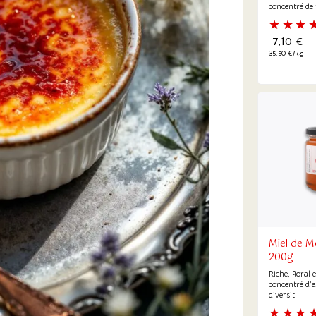
concentré de 
7,10
€
35.50 €/kg
Miel de M
200g
Riche, floral 
concentré d’al
diversit...