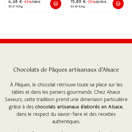
4,38
€
15,89
€
-45%
-30%
7,90
€
22,70
€
30.21 €/kg
63.56 €/kg
(6 avis)
(1 avis)
Chocolats de Pâques artisanaux d’Alsace
À Pâques, le chocolat retrouve toute sa place sur les
tables et dans les paniers gourmands. Chez Alsace
Saveurs, cette tradition prend une dimension particulière
grâce à des
chocolats artisanaux élaborés en Alsace
,
dans le respect du savoir-faire et des recettes
authentiques.