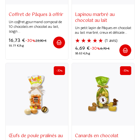
Coffret de Pâques à offrir
Lapinou marbré au
chocolat au lait
Un coffret gourmand composé de
10 chocolats en chocolat au lait,
Un petit lapin de Pâques en chocolat
soign...
au lait marbré, creux et délicate...
16,73
€
-30%
23,90
€
55.77 €/kg
4,69
€
-30%
6,70
€
58.63 €/kg
-30%
-30%
Œufs de poule pralinés au
Canards en chocolat