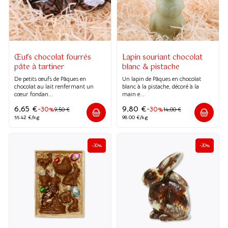
(1 avis)
Œufs chocolat fourrés
Lapin souriant chocolat
pâte à tartiner
blanc & pistache
De petits œufs de Pâques en
Un lapin de Pâques en chocolat
chocolat au lait renfermant un
blanc à la pistache, décoré à la
cœur fondan...
main e...
6,65
€
9,80
€
-30%
-30%
9,50
€
14,00
€
55.42 €/kg
98.00 €/kg
-30%
-30%