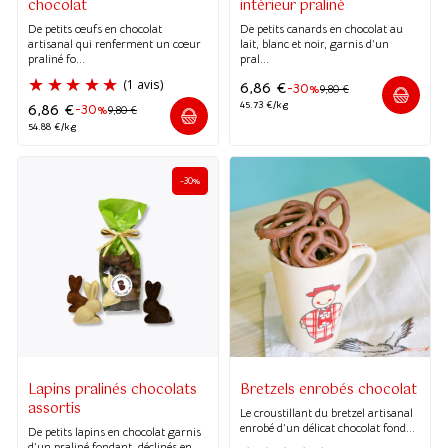
chocolat
intérieur praliné
(1 avis)
De petits œufs en chocolat
De petits canards en chocolat au
artisanal qui renferment un cœur
lait, blanc et noir, garnis d’un
praliné fo...
pral...
6,86
€
-30%
9,80
€
45.73 €/kg
6,86
€
-30%
9,80
€
54.88 €/kg
-30%
Lapins pralinés chocolats
Bretzels enrobés chocolat
assortis
Le croustillant du bretzel artisanal
enrobé d’un délicat chocolat fond...
De petits lapins en chocolat garnis
d’un praliné fondant, déclinés en ...