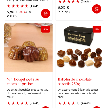
6,50
€
(1 avis)
6,86
€
65.00 €/kg
-30%
9,80
€
45.73 €/kg
-45%
-30%
Mini kougelhopfs au
Ballotin de chocolats
chocolat praliné
assortis 250g
De petites bouchées croquantes au
Un assortiment élégant de petites
chocolat au lait, renfermant un
bouchées pralinées, enrobées de
cœur...
choc...