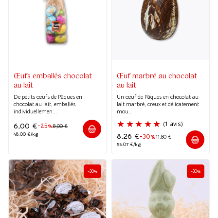
Œufs emballés chocolat
Œuf marbré au chocolat
au lait
au lait
De petits œufs de Pâques en
Un œuf de Pâques en chocolat au
chocolat au lait, emballés
lait marbré, creux et délicatement
individuellemen...
mou...
6,00
€
-25%
8,00
€
48.00 €/kg
8,26
€
-30%
11,80
€
55.07 €/kg
-30%
-30%