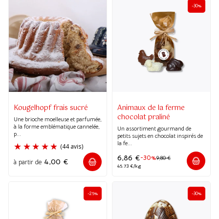
-30%
Kougelhopf frais sucré
Animaux de la ferme
chocolat praliné
Une brioche moelleuse et parfumée,
à la forme emblématique cannelée,
Un assortiment gourmand de
p...
petits sujets en chocolat inspirés de
la fe...
6,86
€
-30%
9,80
€
4,00
€
à partir de
45.73 €/kg
-25%
-30%
(44 avis)