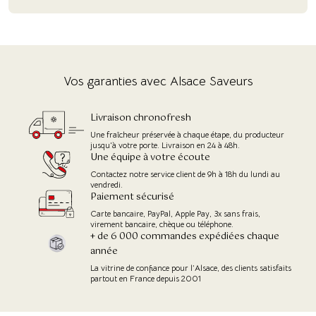
Vos garanties avec Alsace Saveurs
Livraison chronofresh
Une fraîcheur préservée à chaque étape, du producteur
jusqu'à votre porte. Livraison en 24 à 48h.
Une équipe à votre écoute
Contactez notre service client de 9h à 18h du lundi au
vendredi.
Paiement sécurisé
Carte bancaire, PayPal, Apple Pay, 3x sans frais,
virement bancaire, chèque ou téléphone.
+ de 6 000 commandes expédiées chaque
année
La vitrine de confiance pour l’Alsace, des clients satisfaits
partout en France depuis 2001
(1 avis)