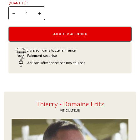
QUANTITÉ :
QUANTITÉ
DE
AUXERROIS
VIEILLES
VIGNES
AJOUTER AU PANIER
-
DOMAINE
FRITZ
Livraison dans toute la France
Paiement sécurisé
Artisan sélectionné par nos équipes
Thierry - Domaine Fritz
VITICULTEUR