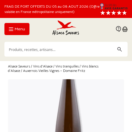
FRAIS DE PORT OFFERTS DU 05 au 08 AOUT 2026 (Offre
valable en France métropolitaine uniquement)
Menu
Alsace Saveurs
/
Vins d'Alsace
/
Vins tranquilles
/
Vins blancs
d'Alsace
/ Auxerrois Vieilles Vignes – Domaine Fritz