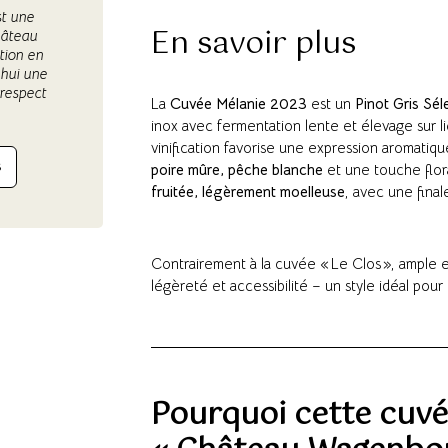
t une
En savoir plus
hâteau
tion en
’hui une
 respect
La
Cuvée Mélanie 2023
est un
Pinot Gris Sél
inox avec fermentation lente et élevage sur 
vinification favorise une expression aromatiq
S
poire mûre, pêche blanche
et une touche flor
fruitée, légèrement moelleuse
, avec une fina
Contrairement à la cuvée « Le Clos », ample et
légèreté et accessibilité – un style idéal pou
Pourquoi cette cuvée