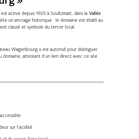
urg »
est active depuis 1905 à Soultzmatt, dans la
Vallée
te un ancrage historique : le domaine est établi au
 classé et symbole du terroir local.
hâteau Wagenbourg » est autorisé pour distinguer
du domaine, attestant d’un lien direct avec ce site
 accessible
eur sur l’acidité
 et du savoir-faire local