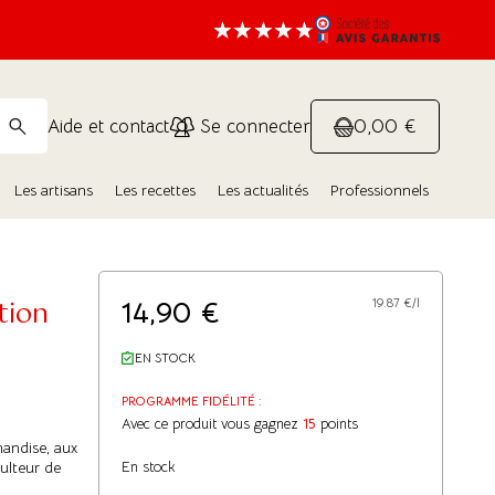
0,00 €
Aide et contact
Se connecter
Les artisans
Les recettes
Les actualités
Professionnels
tion
14,90
€
19.87 €/l
EN STOCK
PROGRAMME FIDÉLITÉ :
Avec ce produit vous gagnez
15
points
mandise, aux
culteur de
En stock