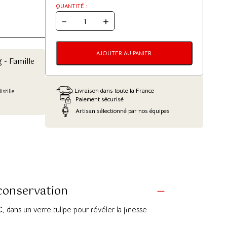
QUANTITÉ :
QUANTITÉ
DE
PINOT
GRIS
"CUVÉE
AJOUTER AU PANIER
- Famille
MÉLANIE"
-
SÉLECTION
CHÂTEAU
WAGENBOURG
Livraison dans toute la France
stille
Paiement sécurisé
Artisan sélectionné par nos équipes
 conservation
C
, dans un verre tulipe pour révéler la finesse