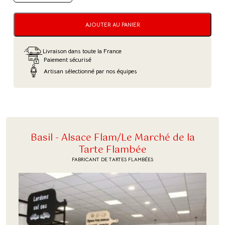
DE
RÂTELIER
EN
ALUMINIUM
AJOUTER AU PANIER
POUR
4
TARTES
Livraison dans toute la France
Paiement sécurisé
Artisan sélectionné par nos équipes
Basil - Alsace Flam/Le Marché de la
Tarte Flambée
FABRICANT DE TARTES FLAMBÉES