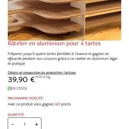
Râtelier en aluminium pour 4 tartes
Préparez jusqu'à quatre tartes flambées à l'avance et gagnez en
efficacité pendant vos cuissons grâce à ce ratelier en aluminium léger
et pratique.
Détails et composition du produit
Voir l'artisan
39,90
€
19.95 €/kg
EN STOCK
PROGRAMME FIDÉLITÉ :
Avec ce produit vous gagnez
40
points
QUANTITÉ :
QUANTITÉ