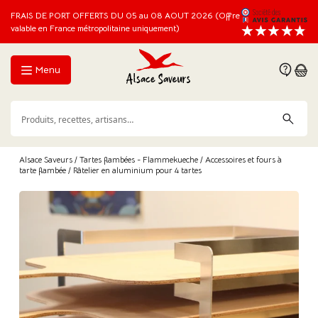
FRAIS DE PORT OFFERTS DU 05 au 08 AOUT 2026 (Offre
valable en France métropolitaine uniquement)
Menu
Alsace Saveurs
/
Tartes flambées - Flammekueche
/
Accessoires et fours à
tarte flambée
/ Râtelier en aluminium pour 4 tartes