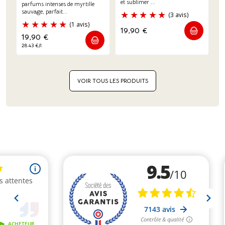
et sublimer ...
parfums intenses de myrtille
sauvage, parfait...
19,90
€
19,90
€
28.43 €/l
VOIR TOUS LES PRODUITS