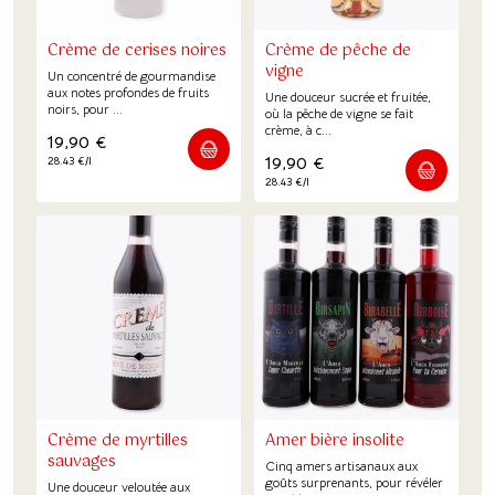
Crème de cerises noires
Crème de pêche de
vigne
Un concentré de gourmandise
aux notes profondes de fruits
Une douceur sucrée et fruitée,
noirs, pour ...
où la pêche de vigne se fait
crème, à c...
19,90
€
19,90
€
28.43 €/l
28.43 €/l
Crème de myrtilles
Amer bière insolite
sauvages
Cinq amers artisanaux aux
goûts surprenants, pour révéler
Une douceur veloutée aux