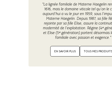
"La lignée familiale de Materne Haegelin r
1616, mais le domaine viticole tel qu’on le 
aujourd’hui a vu le jour en 1959, sous l’impu
Materne Haegelin. Depuis 1987, sa fille R
rejointe par sa fille Elise, assure la continui
modernité de l’exploitation. Régine (4ᵉ gén
et Elise (5ᵉ génération) portent désormais l
familiale avec passion et exigence."
EN SAVOIR PLUS
TOUS MES PRODUIT