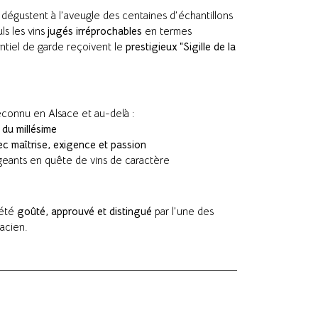
égustent à l’aveugle des centaines d’échantillons
ls les vins
jugés irréprochables
en termes
entiel de garde reçoivent le
prestigieux “Sigille de la
connu en Alsace et au-delà :
 du millésime
ec maîtrise, exigence et passion
igeants en quête de vins de caractère
a été
goûté, approuvé et distingué
par l’une des
sacien.