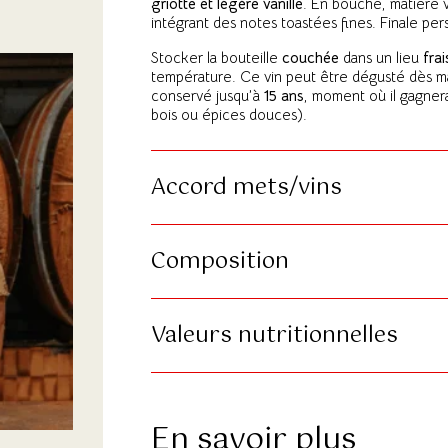
griotte et légère vanille
. En bouche, matière v
intégrant des notes toastées fines. Finale pers
Stocker la bouteille
couchée
dans un lieu
fra
température. Ce vin peut être dégusté dès mai
conservé jusqu’à
15 ans
, moment où il gagner
bois ou épices douces).
Accord mets/vins
Composition
Valeurs nutritionnelles
En savoir plus