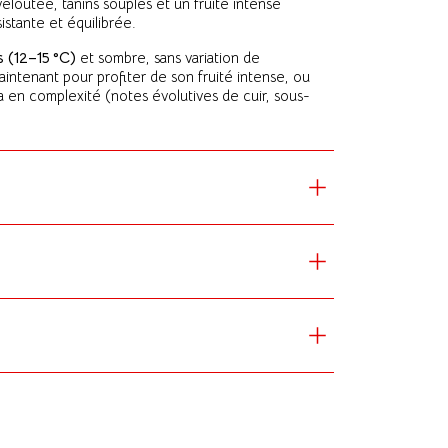
eloutée, tanins souples et un fruité intense
istante et équilibrée.
is (12–15 °C)
et sombre, sans variation de
ntenant pour profiter de son fruité intense, ou
a en complexité (notes évolutives de cuir, sous-