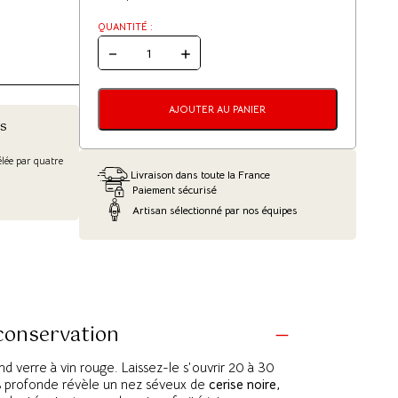
QUANTITÉ :
QUANTITÉ
DE
AOC
ALSACE
ROUGE
AJOUTER AU PANIER
ÉLEVÉ
s
EN
BARRIQUES
-
élée par quatre
DOMAINE
Livraison dans toute la France
MATERNE
Paiement sécurisé
HAEGELIN
Artisan sélectionné par nos équipes
 conservation
nd verre à vin rouge. Laissez-le s’ouvrir 20 à 30
is profonde révèle un nez séveux de
cerise noire,