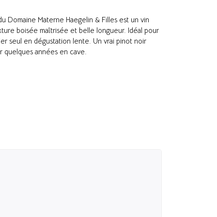
u Domaine Materne Haegelin & Filles est un vin
texture boisée maîtrisée et belle longueur. Idéal pour
 seul en dégustation lente. Un vrai pinot noir
er quelques années en cave.
Chou cuisiné a
Un chou à choucrou
9,50
€
12.67 €/kg