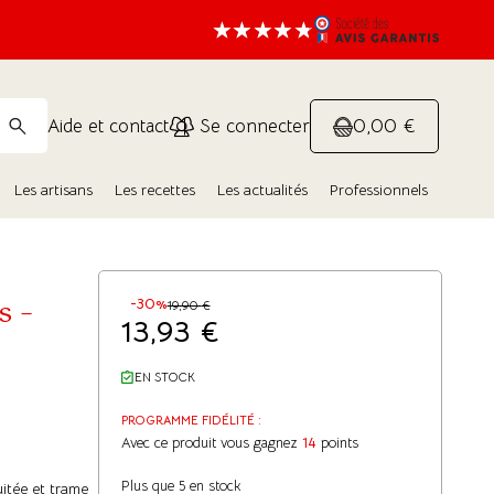
0,00 €
Aide et contact
Se connecter
Les artisans
Les recettes
Les actualités
Professionnels
s –
-30%
19,90
€
13,93
€
EN STOCK
PROGRAMME FIDÉLITÉ :
Avec ce produit vous gagnez
14
points
Plus que 5 en stock
uitée et trame