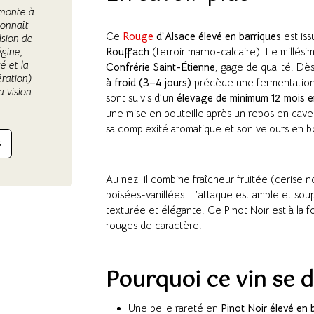
emonte à
connaît
Ce
Rouge
d’Alsace élevé en barriques
est iss
lsion de
égine,
Rouffach
(terroir marno-calcaire). Le millé
té et la
Confrérie Saint-Étienne
, gage de qualité. Dès
ération)
à froid (3–4 jours)
précède une fermentation d
a vision
sont suivis d’un
élevage de minimum 12 mois e
une mise en bouteille après un repos en cave 
sa complexité aromatique et son velours en 
S
Au nez, il combine fraîcheur fruitée (cerise n
boisées-vanillées. L’attaque est ample et soup
texturée et élégante. Ce Pinot Noir est à la f
rouges de caractère.
Pourquoi ce vin se d
Une belle rareté en
Pinot Noir élevé en 