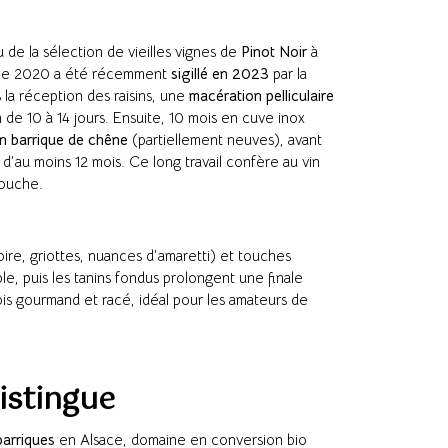
u de la sélection de vieilles vignes de
Pinot Noir
à
sime 2020 a été récemment
sigillé en 2023
par la
 la réception des raisins, une
macération pelliculaire
e 10 à 14 jours. Ensuite, 10 mois en cuve inox
n barrique de chêne
(partiellement neuves), avant
d’au moins 12 mois. Ce long travail confère au vin
bouche.
oire, griottes, nuances d’amaretti) et touches
le, puis les tanins fondus prolongent une finale
ois gourmand et racé, idéal pour les amateurs de
istingue
barriques
en Alsace, domaine en conversion bio