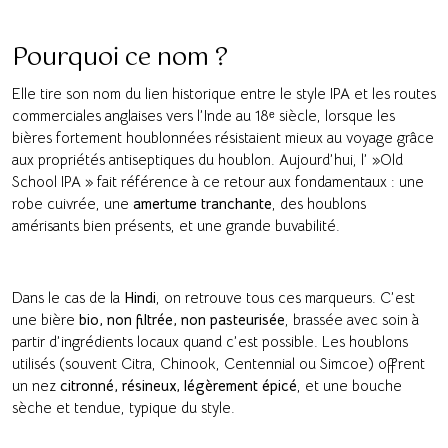
Pourquoi ce nom ?
Elle tire son nom du lien historique entre le style IPA et les routes
commerciales anglaises vers l’Inde au 18ᵉ siècle, lorsque les
bières fortement houblonnées résistaient mieux au voyage grâce
aux propriétés antiseptiques du houblon. Aujourd’hui, l’ »Old
School IPA » fait référence à ce retour aux fondamentaux : une
robe cuivrée, une
amertume tranchante
, des houblons
amérisants bien présents, et une grande buvabilité.
Dans le cas de la
Hindi
, on retrouve tous ces marqueurs. C’est
une bière
bio, non filtrée, non pasteurisée
, brassée avec soin à
partir d’ingrédients locaux quand c’est possible. Les houblons
utilisés (souvent Citra, Chinook, Centennial ou Simcoe) offrent
un nez
citronné, résineux, légèrement épicé
, et une bouche
sèche et tendue, typique du style.