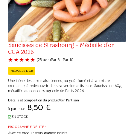
Saucisses de Strasbourg – Médaille d’or
CGA 2026
Par 5 | Par 10
MÉDAILLE D'OR
Une icône des tables alsaciennes, au goût fumé et à la texture
croquante, à redécouvrir dans sa version artisanale. Saucisse de 60g,
médaillée au concours agricole de Paris 2026.
(25 avis)
Détails et composition du produit
Voir l'artisan
8,50
€
à partir de
EN STOCK
PROGRAMME FIDÉLITÉ :
Avec ce produit vous gagnez
points