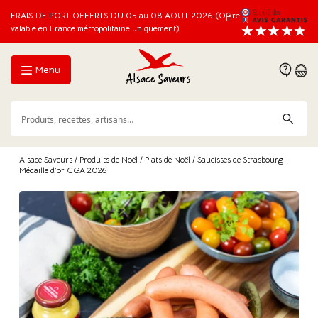
FRAIS DE PORT OFFERTS DU 05 au 08 AOUT 2026 (Offre
valable en France métropolitaine uniquement)
Menu
Alsace Saveurs
/
Produits de Noël
/
Plats de Noël
/ Saucisses de Strasbourg –
Médaille d’or CGA 2026