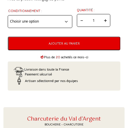
QUANTITÉ :
CONDITIONNEMENT :
QUANTITÉ
DE
SAUCISSES
AJOUTER AU PANIER
DE
STRASBOURG
Plus de
20
achetés ce mois-ci
-
Livraison dans toute la France
MÉDAILLE
Paiement sécurisé
D'OR
Artisan sélectionné par nos équipes
CGA
2026
Charcuterie du Val d'Argent
BOUCHERIE - CHARCUTERIE