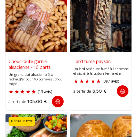
(102 avis)
(548 avi
Choucroute garnie
Lard fumé paysan
alsacienne - 10 parts
Un lard salé à sec fumé à l’ancienne
et séché, à la texture ferme et a...
Un grand plat alsacien prêt à
réchauffer pour 10 convives : chou
mijot...
8,50
€
à partir de
105,00
€
à partir de
MÉDAILLE D'OR