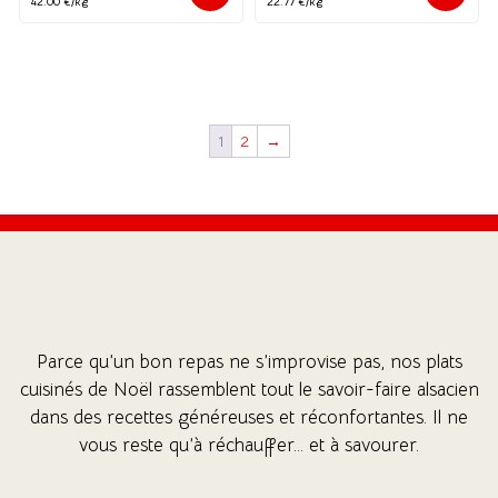
42.00 €/kg
22.77 €/kg
(22 avis)
1
2
→
(30 avis
Parce qu’un bon repas ne s’improvise pas, nos plats
cuisinés de Noël rassemblent tout le savoir-faire alsacien
dans des recettes généreuses et réconfortantes. Il ne
vous reste qu’à réchauffer… et à savourer.