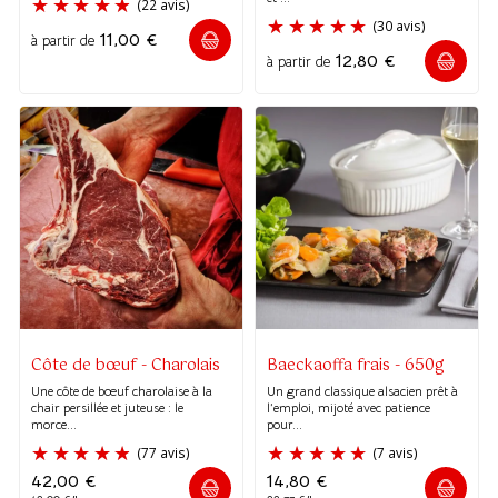
11,00
€
à partir de
12,80
€
à partir de
(46 avis)
(16 avis
Côte de bœuf - Charolais
Baeckaoffa frais - 650g
Une côte de bœuf charolaise à la
Un grand classique alsacien prêt à
chair persillée et juteuse : le
l’emploi, mijoté avec patience
morce...
pour...
42,00
€
14,80
€