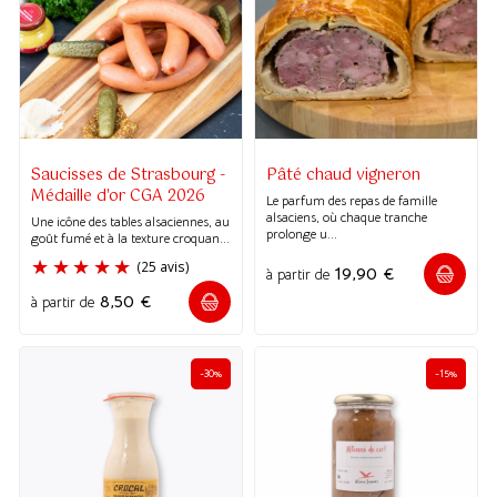
(397 avi
(13 avis)
Saucisses de Strasbourg -
Pâté chaud vigneron
Médaille d'or CGA 2026
Le parfum des repas de famille
alsaciens, où chaque tranche
Une icône des tables alsaciennes, au
prolonge u...
goût fumé et à la texture croquan...
19,90
€
à partir de
8,50
€
à partir de
-30%
-15%