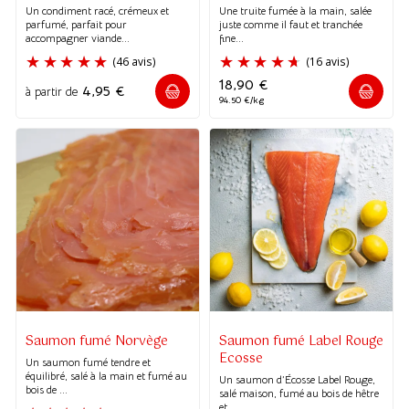
Un condiment racé, crémeux et
Une truite fumée à la main, salée
parfumé, parfait pour
juste comme il faut et tranchée
accompagner viande...
fine...
(22 avis
18,90
€
4,95
€
à partir de
(6 avis)
94.50 €/kg
Saumon fumé Norvège
Saumon fumé Label Rouge
Ecosse
Un saumon fumé tendre et
équilibré, salé à la main et fumé au
Un saumon d’Écosse Label Rouge,
bois de ...
salé maison, fumé au bois de hêtre
et ...