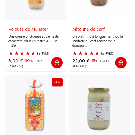
(25 avis)
Velouté de Munster
Mitonné de cerf
Une crème onctueuse et pleine de
Un plat mijoté longuement, où la
caractère, où le Munster AOP se
tendreté du cerf rencontre la
mêle ...
douceur...
8,00
€
22,00
€
-30%
-15%
11,50
€
26,00
€
16.00 €/kg
31.43 €/kg
-36%