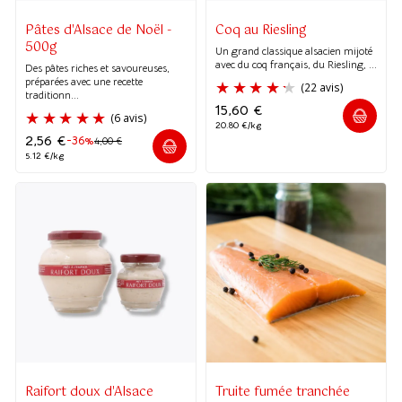
Pâtes d'Alsace de Noël -
Coq au Riesling
500g
Un grand classique alsacien mijoté
avec du coq français, du Riesling, ...
(2 avis)
(3 avis)
Des pâtes riches et savoureuses,
préparées avec une recette
traditionn...
15,60
€
20.80 €/kg
2,56
€
-36%
4,00
€
5.12 €/kg
Raifort doux d'Alsace
Truite fumée tranchée