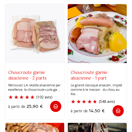
Choucroute garnie
Choucroute garnie
alsacienne - 2 parts
alsacienne - 1 part
Retrouvez LA recette alsacienne par
Le grand classique alsacien, mijoté
excellence, la choucroute cuite ga...
comme à la maison : du chou au
Rie...
25,90
€
à partir de
14,50
€
à partir de