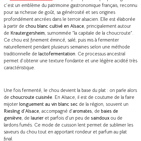
c’est un emblème du patrimoine gastronomique français, reconnu
pour sa richesse de goût, sa générosité et ses origines
profondément ancrées dans le terroir alsacien. Elle est élaborée
à partir de
chou blanc cultivé en Alsace
, principalement autour
de
Krautergersheim
, surnommée “la capitale de la choucroute”.
Ce chou est finement émincé, salé, puis mis à fermenter
naturellement pendant plusieurs semaines selon une méthode
traditionnelle de
lactofermentation
. Ce processus ancestral
permet d’obtenir une texture fondante et une légère acidité très
caractéristique.
Une fois fermenté, le chou devient la base du plat : on parle alors
de
choucroute cuisinée
. En Alsace, il est de coutume de la faire
mijoter
longuement au vin blanc sec
de la région, souvent un
Riesling d’Alsace
, accompagné d’
aromates
, de
baies de
genièvre
, de
laurier
et parfois d’un peu de
saindoux
ou de
lardons fumés. Ce mode de cuisson lent permet de sublimer les
saveurs du chou tout en apportant rondeur et parfum au plat
final.