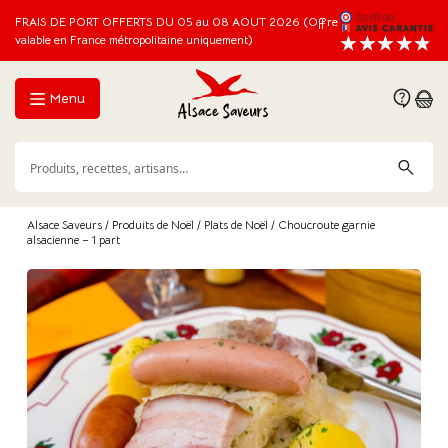
FRAIS DE PORT OFFERTS DU 05 au 08 AOUT 2026 (Offre
valable en France métropolitaine uniquement)
Menu
Alsace Saveurs
/
Produits de Noël
/
Plats de Noël
/ Choucroute garnie
alsacienne – 1 part