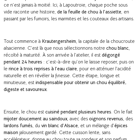
ce n’est jamais à moitié. Ici, à Lapoutroie, chaque poche sous
vide raconte une histoire,
de la feuille de chou à l’assiette
, en
passant par les fumoirs, les marmites et les couteaux des artisans.
Tout commence à
Krautergersheim
, la capitale de la choucroute
alsacienne. C’est là que nous sélectionnons notre
chou blanc
,
récolté à maturité. À son arrivée à l’atelier, il est
dégorgé
pendant 24 heures
: c’est-à-dire qu’on le laisse reposer, puis on
le
rince à trois reprises à l’eau claire
, pour en atténuer l’acidité
naturelle et en révéler la finesse. Cette étape, longue et
minutieuse, est
indispensable pour obtenir un chou équilibré,
digeste et savoureux
.
Ensuite, le chou est
cuisiné pendant plusieurs heures
. On le fait
mijoter doucement au saindoux
, avec des
oignons revenus
, des
lardons fumés
, du
vin blanc d’Alsace
, et un mélange d’
épices
maison
jalousement gardé. Cette cuisson lente, sans
accélérateur, donne au chou toute sa rondeur et son parfum.