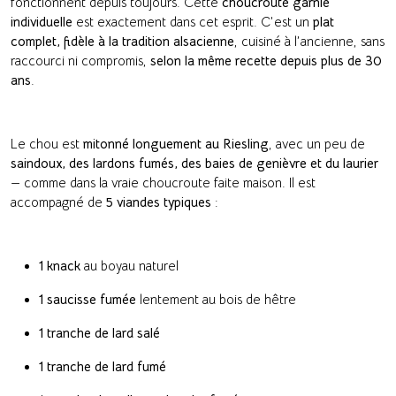
fonctionnent depuis toujours. Cette
choucroute garnie
individuelle
est exactement dans cet esprit. C’est un
plat
complet, fidèle à la tradition alsacienne
, cuisiné à l’ancienne, sans
raccourci ni compromis,
selon la même recette depuis plus de 30
ans
.
Le chou est
mitonné longuement au Riesling
, avec un peu de
saindoux, des lardons fumés, des baies de genièvre et du laurier
— comme dans la vraie choucroute faite maison. Il est
accompagné de
5 viandes typiques
:
1 knack
au boyau naturel
1 saucisse fumée
lentement au bois de hêtre
1 tranche de lard salé
1 tranche de lard fumé