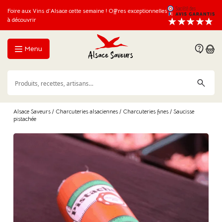
Foire aux Vins d’Alsace cette semaine ! Offres exceptionnelles
à découvrir
Menu
Alsace Saveurs
/
Charcuteries alsaciennes
/
Charcuteries fines
/ Saucisse
pistachée