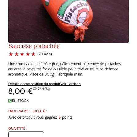
Saucisse pistachée
Une saucisse cuite à pâte fine, délicatement parsemée de pistaches
entières, à savourer froide ou tiède pour révéler toute sa richesse
aromatique. Pièce de 300g. Fabriquée main.
Détails et composition du produit
Voir l'artisan
(70 avis)
8,00
€
26.67 €/kg
EN STOCK
PROGRAMME FIDÉLITÉ :
Avec ce produit vous gagnez
8
points
QUANTITÉ :