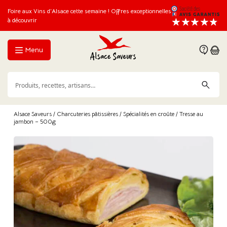
Foire aux Vins d’Alsace cette semaine ! Offres exceptionnelles
à découvrir
Menu
Alsace Saveurs
/
Charcuteries pâtissières
/
Spécialités en croûte
/ Tresse au
jambon – 500g