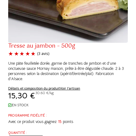
Tresse au jambon – 500g
Une pâte feuilletée dorée, garnie de tranches de jambon et d’une
onctueuse sauce Mornay maison, prête à être dégustée chaude. 2 à 3
personnes selon la destination (apéritif/entrée/plat). Fabrication
d'Alsace.
(3 avis)
Détails et composition du produit
Voir l'artisan
15,30
€
30.60 €/kg
EN STOCK
PROGRAMME FIDÉLITÉ :
Avec ce produit vous gagnez
15
points
QUANTITÉ :