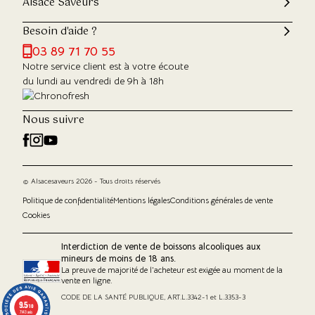
Alsace Saveurs
Besoin d'aide ?
03 89 71 70 55
Notre service client est à votre écoute
du lundi au vendredi de 9h à 18h
Nous suivre
© Alsacesaveurs 2026 - Tous droits réservés
Politique de confidentialité
Mentions légales
Conditions générales de vente
Cookies
Interdiction de vente de boissons alcooliques aux
mineurs de moins de 18 ans.
La preuve de majorité de l'acheteur est exigée au moment de la
vente en ligne.
CODE DE LA SANTÉ PUBLIQUE, ART.L.3342-1 et L.3353-3
9.5
9.5
/10
/10
7143 avis
7143 avis