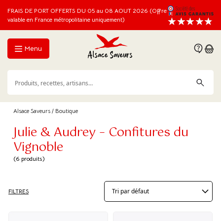
FRAIS DE PORT OFFERTS DU 05 au 08 AOUT 2026 (Offre
valable en France métropolitaine uniquement)
Menu
Alsace Saveurs
/ Boutique
Julie & Audrey – Confitures du
Vignoble
(6 produits)
FILTRES