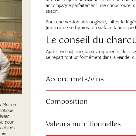
accompagne parfaitement une choucroute, d
saison.
Pour une version plus originale, faites-le lé
fine croûte se formera en surface tandis que 
Le conseil du charcu
Après réchauffage, laissez reposer le filet mi
se répartiront uniformément dans la viande, qu
Accord mets/vins
Composition
a Maison
matique
ivier
Valeurs nutritionnelles
nue pour
 cuisinés
rnie