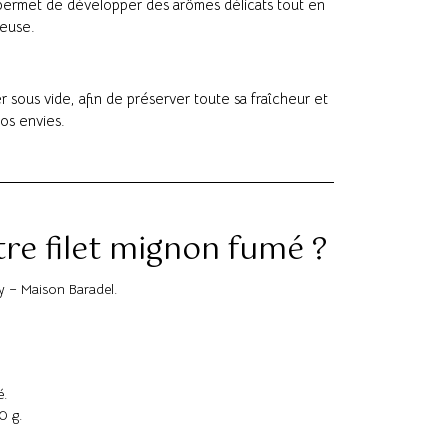
e permet de développer des arômes délicats tout en
leuse.
er sous vide, afin de préserver toute sa fraîcheur et
vos envies.
tre filet mignon fumé ?
y – Maison Baradel.
é.
0 g.