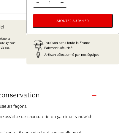
QUANTITÉ
DE
FILET
MIGNON
DE
AJOUTER AU PANIER
PORC
el
FUMÉ
étue la
Livraison dans toute la France
oute garnie
 de ses
Paiement sécurisé
Artisan sélectionné par nos équipes
 conservation
sieurs façons.
e assiette de charcuterie ou garnir un sandwich
issante, il conserve tout son moelleux et