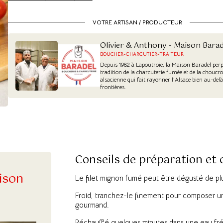
VOTRE ARTISAN / PRODUCTEUR
Olivier & Anthony - Maison Barad
BOUCHER-CHARCUTIER-TRAITEUR
Depuis 1982 à Lapoutroie, la Maison Baradel perp
tradition de la charcuterie fumée et de la choucr
alsacienne qui fait rayonner l’Alsace bien au-delà
frontières.
Conseils de préparation et
ison
Le filet mignon fumé peut être dégusté de plu
Froid, tranchez-le finement pour composer un
gourmand.
Réchauffé quelques minutes dans une eau frém