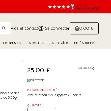
0,00 €
Aide et contact
Se connecter
Les artisans
Les recettes
Les actualités
Professionnels
25,00
€
50.00 €/kg
EN STOCK
PROGRAMME FIDÉLITÉ :
nnel alsacien,
Avec ce produit vous gagnez
25
points
èce de 500g
QUANTITÉ :