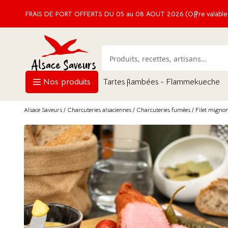
FRAIS DE PORT OFFERTS DU 05 au 08 AOUT 2026 (Offre valable e
Nos produits
Tartes flambées - Flammekueche
Alsace Saveurs
/
Charcuteries alsaciennes
/
Charcuteries fumées
/ Filet migno