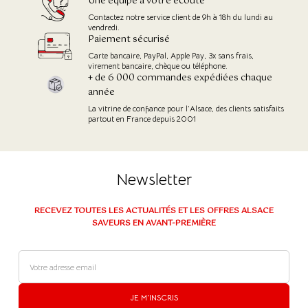
Une équipe à votre écoute
Contactez notre service client de 9h à 18h du lundi au
vendredi.
Paiement sécurisé
(1 avis)
Carte bancaire, PayPal, Apple Pay, 3x sans frais,
virement bancaire, chèque ou téléphone.
+ de 6 000 commandes expédiées chaque
année
La vitrine de confiance pour l’Alsace, des clients satisfaits
partout en France depuis 2001
Newsletter
RECEVEZ TOUTES LES ACTUALITÉS ET LES OFFRES ALSACE
SAVEURS EN AVANT-PREMIÈRE
JE M'INSCRIS