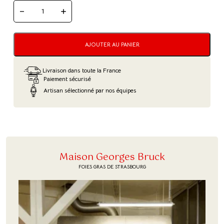
QUANTITÉ
DE
BLOC
DE
FOIE
AJOUTER AU PANIER
GRAS
DE
CANARD
Livraison dans toute la France
Paiement sécurisé
Artisan sélectionné par nos équipes
Maison Georges Bruck
FOIES GRAS DE STRASBOURG