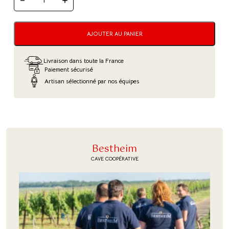
QUANTITÉ
DE
COFFRET
CRÉMANT
"BALADE
AJOUTER AU PANIER
OLFACTIVE"
Livraison dans toute la France
Paiement sécurisé
Artisan sélectionné par nos équipes
Bestheim
CAVE COOPÉRATIVE