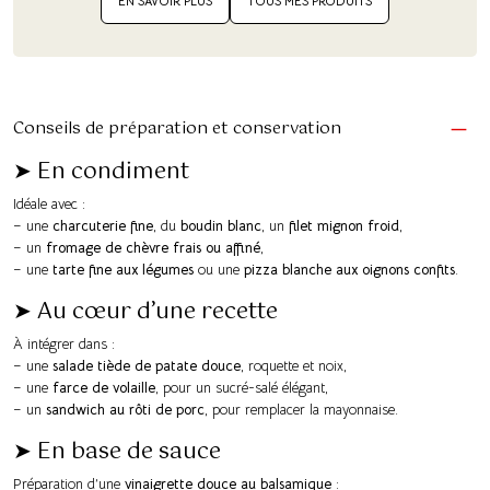
EN SAVOIR PLUS
TOUS MES PRODUITS
Conseils de préparation et conservation
➤ En condiment
Idéale avec :
– une
charcuterie fine
, du
boudin blanc
, un
filet mignon froid
,
– un
fromage de chèvre frais ou affiné
,
– une
tarte fine aux légumes
ou une
pizza blanche aux oignons confits
.
➤ Au cœur d’une recette
À intégrer dans :
– une
salade tiède de patate douce
, roquette et noix,
– une
farce de volaille
, pour un sucré-salé élégant,
– un
sandwich au rôti de porc
, pour remplacer la mayonnaise.
➤ En base de sauce
Préparation d’une
vinaigrette douce au balsamique
: