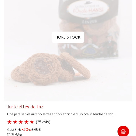
HORS STOCK
Tartelettes de linz
Une pâte sablée aux noisettes et noix enrichie d’un cœur tendre de con...
4,87
€
-30%
6,95
€
24.35 €/kg