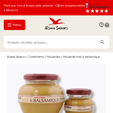
Foire aux Vins d’Alsace cette semaine ! Offres exceptionnelles
à découvrir
Menu
Alsace Saveurs
/
Condiments
/
Moutardes
/ Moutarde miel & balsamique