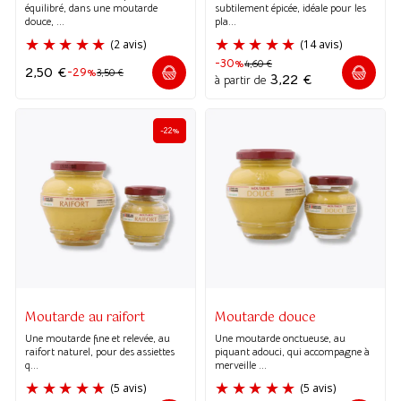
équilibré, dans une moutarde
subtilement épicée, idéale pour les
douce, ...
pla...
-30%
4,60
€
2,50
€
-29%
3,50
€
3,22
€
à partir de
(1 avis)
(5 avis)
-22%
Moutarde au raifort
Moutarde douce
Une moutarde fine et relevée, au
Une moutarde onctueuse, au
raifort naturel, pour des assiettes
piquant adouci, qui accompagne à
q...
merveille ...