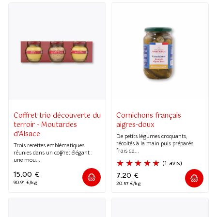
Coffret trio découverte du
Cornichons français
terroir - Moutardes
aigres-doux
d'Alsace
De petits légumes croquants,
récoltés à la main puis préparés
Trois recettes emblématiques
frais da...
réunies dans un coffret élégant :
une mou...
15,00
€
7,20
€
90.91 €/kg
20.57 €/kg