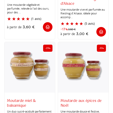
d'Alsace
Une moutarde végétale et
parfumée, relevée à l’ail des ours,
Une moutarde vive et parfumée au
pour des ...
Riesling d’Alsace, idéale pour
accomp...
3,60
€
à partir de
(6 avis)
-17%
3,60
€
3,00
€
à partir de
-29%
-30%
Moutarde miel &
Moutarde aux épices de
balsamique
Noël
Un duo sucré-acidulé parfaitement
Une moutarde douce et festive,