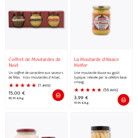
(1 avis)
Coffret de Moutardes de
La Moutarde d'Alsace
Noël
Melfor
Un coffret de caractère aux saveurs
Une moutarde douce au goût
de fêtes : trois moutardes d’Alsac...
typique, relevée par la célèbre base
vinaig...
15,00
€
3,99
€
90.91 €/kg
19.95 €/kg