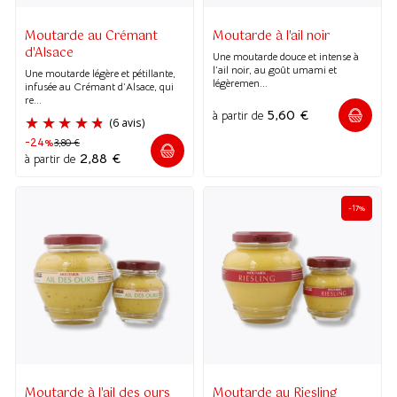
Moutarde au Crémant
Moutarde à l'ail noir
d'Alsace
Une moutarde douce et intense à
l’ail noir, au goût umami et
(2 avis)
Une moutarde légère et pétillante,
légèremen...
infusée au Crémant d’Alsace, qui
re...
5,60
€
à partir de
-24%
3,80
€
2,88
€
à partir de
-17%
Moutarde à l'ail des ours
Moutarde au Riesling