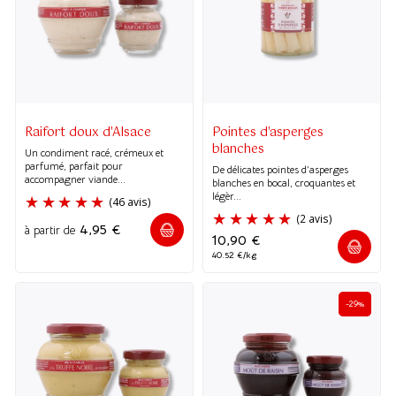
(1 avis)
(56 avis
Raifort doux d'Alsace
Pointes d'asperges
blanches
Un condiment racé, crémeux et
parfumé, parfait pour
De délicates pointes d’asperges
accompagner viande...
blanches en bocal, croquantes et
légèr...
4,95
€
à partir de
10,90
€
40.52 €/kg
-29%