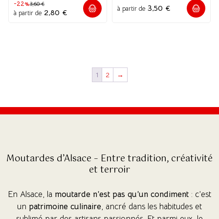
-22%
3,60
€
3,50
€
à partir de
2,80
€
à partir de
1
2
→
(2 avis)
(14 avis
Moutardes d’Alsace – Entre tradition, créativité
et terroir
En Alsace, la
moutarde n’est pas qu’un condiment
: c’est
un
patrimoine culinaire
, ancré dans les habitudes et
sublimé par des artisans passionnés. Et parmi eux, le