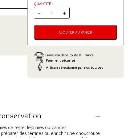
QUANTITÉ :
QUANTITÉ
DE
GRAISSE
D'OIE
-
AJOUTER AU PANIER
300G
Livraison dans toute la France
Paiement sécurisé
Artisan sélectionné par nos équipes
 conservation
mmes de terre, légumes ou viandes.
, préparer des terrines ou enrichir une choucroute.