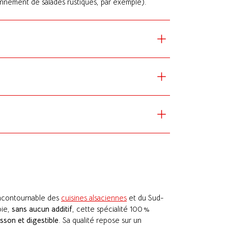
onnement de salades rustiques, par exemple).
ncontournable des
cuisines alsaciennes
et du Sud-
oie,
sans aucun additif
, cette spécialité 100 %
sson et digestible
. Sa qualité repose sur un