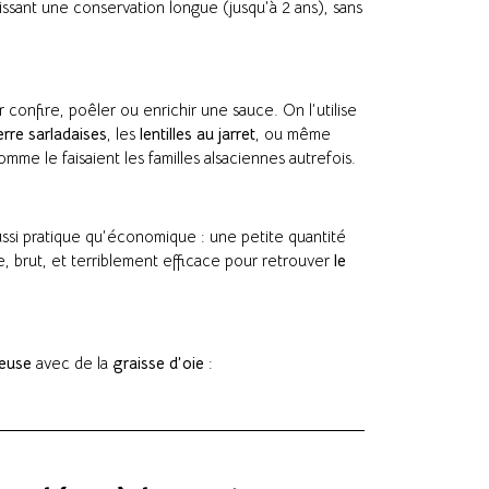
tissant une conservation longue (jusqu’à 2 ans), sans
 confire, poêler ou enrichir une sauce. On l’utilise
rre sarladaises
, les
lentilles au jarret
, ou même
omme le faisaient les familles alsaciennes autrefois.
aussi pratique qu’économique : une petite quantité
le, brut, et terriblement efficace pour retrouver
le
reuse
avec de la
graisse d’oie
: