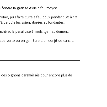
e fondre la graisse d’oie
à feu moyen.
nrober
, puis faire cuire à feu doux pendant 30 à 40
’à ce qu’elles soient
dorées et fondantes
.
haché
et
le persil ciselé
, mélanger rapidement.
ade verte ou en garniture d’un confit de canard,
 des
oignons caramélisés
pour encore plus de