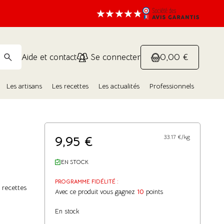
0,00 €
Aide et contact
Se connecter
Les artisans
Les recettes
Les actualités
Professionnels
9,95
€
33.17 €/kg
EN STOCK
PROGRAMME FIDÉLITÉ :
 recettes
Avec ce produit vous gagnez
10
points
En stock