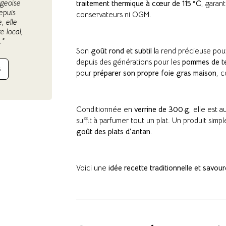
rgeoise
traitement thermique à cœur de 115 °C
, garan
epuis
conservateurs ni OGM.
, elle
e local,
."
Son
goût rond et subtil
la rend précieuse pour
depuis des générations pour les
pommes de te
S
pour
préparer son propre foie gras maison
, c
Conditionnée en
verrine de 300 g
, elle est 
suffit à parfumer tout un plat. Un produit simp
goût des plats d’antan
.
Voici une
idée recette traditionnelle et savou