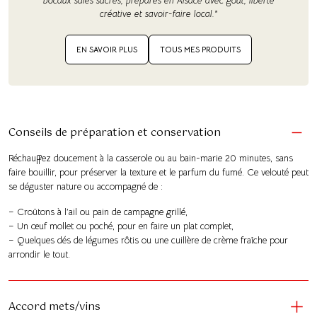
bocaux salés sucrés, préparés en Alsace avec goût, liberté
créative et savoir-faire local."
EN SAVOIR PLUS
TOUS MES PRODUITS
Conseils de préparation et conservation
Réchauffez doucement à la casserole ou au bain-marie 20 minutes, sans
faire bouillir, pour préserver la texture et le parfum du fumé. Ce velouté peut
se déguster nature ou accompagné de :
– Croûtons à l’ail ou pain de campagne grillé,
– Un œuf mollet ou poché, pour en faire un plat complet,
– Quelques dés de légumes rôtis ou une cuillère de crème fraîche pour
arrondir le tout.
Accord mets/vins