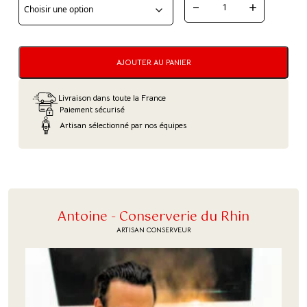
QUANTITÉ
DE
VELOUTÉ
AJOUTER AU PANIER
DE
POIS
Livraison dans toute la France
CASSÉS
Paiement sécurisé
Artisan sélectionné par nos équipes
AU
LARD
PAYSAN
Antoine - Conserverie du Rhin
ARTISAN CONSERVEUR