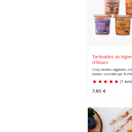
Tartinables de légu
d'Alsace
Cinq recettes végétales, cré
locales, cuisinées par le che
7,80
€