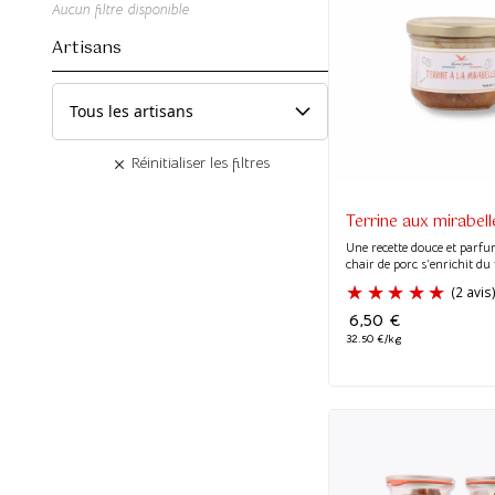
Aucun filtre disponible
Artisans
Réinitialiser les filtres
Terrine aux mirabell
Une recette douce et parfu
chair de porc s’enrichit du f
6,50
€
32.50 €/kg