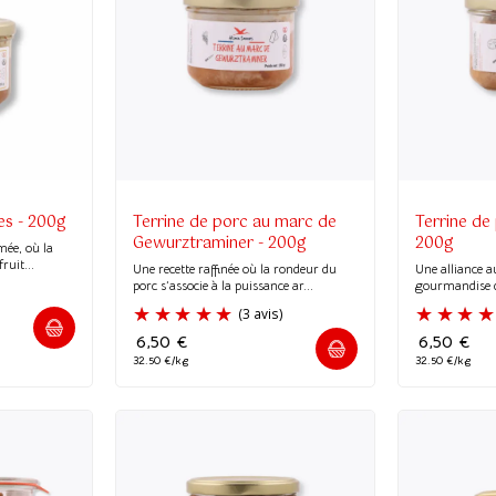
es - 200g
Terrine de porc au marc de
Terrine de
Gewurztraminer - 200g
200g
mée, où la
ruit...
Une recette raffinée où la rondeur du
Une alliance a
porc s’associe à la puissance ar...
gourmandise du
6,50
€
6,50
€
32.50 €/kg
32.50 €/kg
(2 avis)
(3 avis)