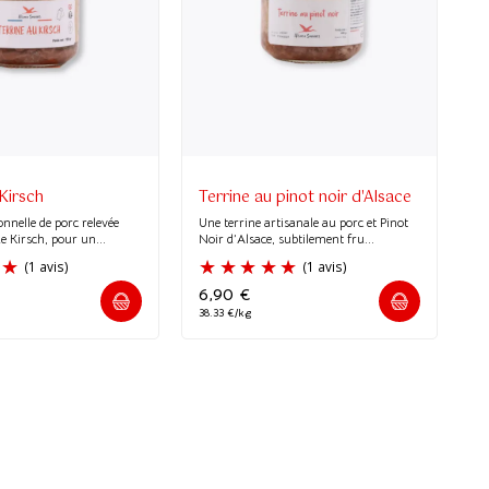
(1 avis)
 Kirsch
Terrine au pinot noir d'Alsace
onnelle de porc relevée
Une terrine artisanale au porc et Pinot
e Kirsch, pour un...
Noir d’Alsace, subtilement fru...
6,90
€
38.33 €/kg