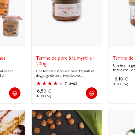
mes
Terrine de porc à la myrtille -
Terrine de
200g
Une terrine gé
base d’épaule e
atives et
Une terrine rustique à base d’épaule et
f A...
de gorge de porc, twistée avec...
6,10
€
30.50 €/kg
6,50
€
32.50 €/kg