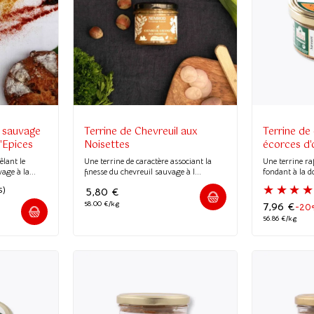
(1 avis)
(1 avis)
l sauvage
Terrine de Chevreuil aux
Terrine de
'Epices
Noisettes
écorces d'
êlant le
Une terrine de caractère associant la
Une terrine ra
age à la...
finesse du chevreuil sauvage à l...
fondant à la d
5,80
€
58.00 €/kg
7,96
€
-20
56.86 €/kg