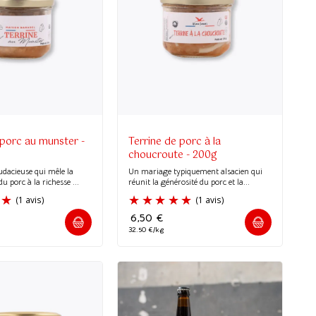
 porc au munster -
Terrine de porc à la
choucroute - 200g
udacieuse qui mêle la
Un mariage typiquement alsacien qui
 porc à la richesse ...
réunit la générosité du porc et la...
6,50
€
32.50 €/kg
(1 avis)