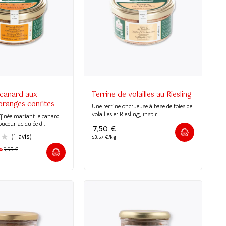
 canard aux
Terrine de volailles au Riesling
oranges confites
Une terrine onctueuse à base de foies de
volailles et Riesling, inspir...
ffinée mariant le canard
ouceur acidulée d...
7,50
€
53.57 €/kg
%
9,95
€