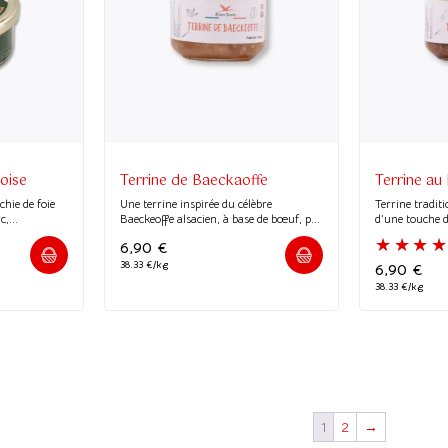
(40 avis)
oise
Terrine de Baeckaoffe
Terrine au
chie de foie
Une terrine inspirée du célèbre
Terrine traditi
,...
Baeckeoffe alsacien, à base de bœuf, p...
d’une touche d
6,90
€
38.33 €/kg
6,90
€
38.33 €/kg
1
2
→