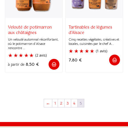
Velouté de potimarron
Tartinables de légumes
aux châtaignes
d'Alsace
Un velouté automnal réconfortant,
Cinq recettes végétales, créatives et
où le potimarron d’Alsace
locales, cuisinées par le chef A...
rencontre ...
7,80
€
8,50
€
à partir de
←
1
2
3
4
5
(1 avis)