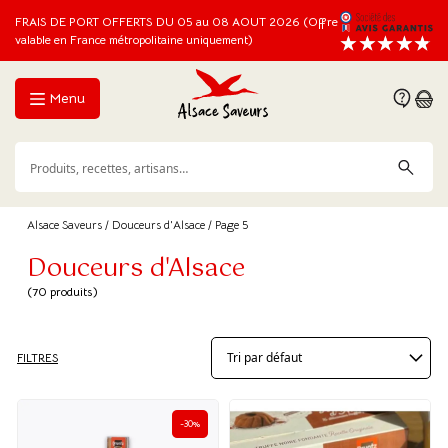
FRAIS DE PORT OFFERTS DU 05 au 08 AOUT 2026 (Offre
valable en France métropolitaine uniquement)
Menu
Alsace Saveurs
/
Douceurs d'Alsace
/ Page 5
Douceurs d'Alsace
(70 produits)
FILTRES
-30%