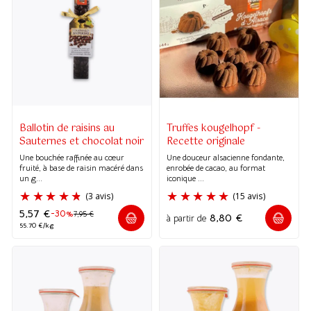
Ballotin de raisins au
Truffes kougelhopf -
Sauternes et chocolat noir
Recette originale
Une bouchée raffinée au cœur
Une douceur alsacienne fondante,
fruité, à base de raisin macéré dans
enrobée de cacao, au format
un g...
iconique ...
5,57
€
-30%
7,95
€
8,80
€
à partir de
55.70 €/kg
(3 avis)
(15 avis