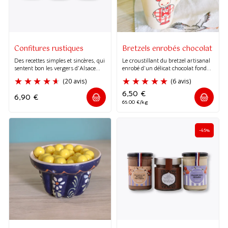
Confitures rustiques
Bretzels enrobés chocolat
Des recettes simples et sincères, qui
Le croustillant du bretzel artisanal
sentent bon les vergers d'Alsace...
enrobé d’un délicat chocolat fond...
6,50
€
6,90
€
65.00 €/kg
-45%
(20 avis)
(6 avis)