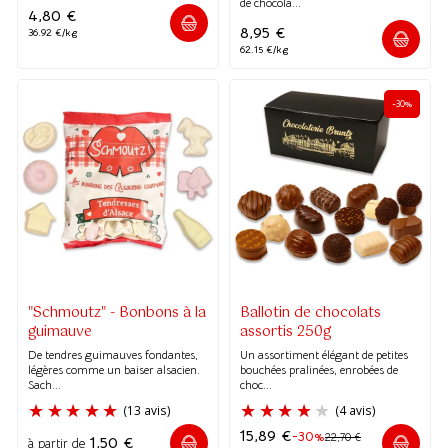
de chocola...
(9 avis)
4,80
€
8,95
€
36.92 €/kg
62.15 €/kg
-30%
"Schmoutz" - Bonbons à la
Ballotin de chocolats
guimauve
assortis 250g
De tendres guimauves fondantes,
Un assortiment élégant de petites
légères comme un baiser alsacien.
bouchées pralinées, enrobées de
Sach...
choc...
15,89
€
-30%
22,70
€
1,50
€
à partir de