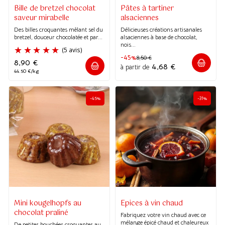
Bille de bretzel chocolat
Pâtes à tartiner
saveur mirabelle
alsaciennes
Des billes croquantes mêlant sel du
Délicieuses créations artisanales
bretzel, douceur chocolatée et par...
alsaciennes à base de chocolat,
nois...
-45%
8,50
€
8,90
€
4,68
€
à partir de
44.50 €/kg
-45%
-31%
Mini kougelhopfs au
Epices à vin chaud
chocolat praliné
Fabriquez votre vin chaud avec ce
(5 avis)
mélange épicé chaud et chaleureux
De petites bouchées croquantes au