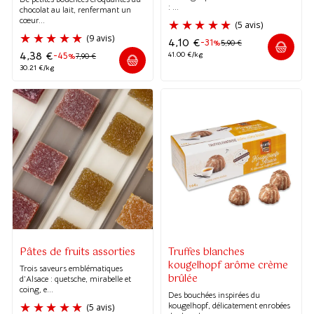
: ...
chocolat au lait, renfermant un
cœur...
4,10
€
-31%
5,90
€
4,38
€
41.00 €/kg
-45%
7,90
€
30.21 €/kg
Pâtes de fruits assorties
Truffes blanches
kougelhopf arôme crème
Trois saveurs emblématiques
brûlée
d’Alsace : quetsche, mirabelle et
coing, e...
Des bouchées inspirées du
(5 avis)
kougelhopf, délicatement enrobées