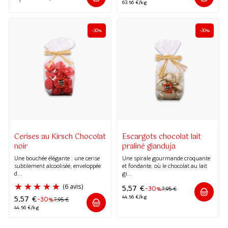
63.56 €/kg
(5 avis)
-30%
-30%
Cerises au Kirsch Chocolat
Escargots chocolat lait
noir
praliné gianduja
Une bouchée élégante : une cerise
Une spirale gourmande croquante
subtilement alcoolisée, enveloppée
et fondante, où le chocolat au lait
d...
gi...
5,57
€
-30%
7,95
€
44.56 €/kg
5,57
€
-30%
7,95
€
44.56 €/kg