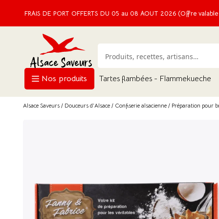
FRAIS DE PORT OFFERTS DU 05 au 08 AOUT 2026 (Offre valable e
Nos produits
Tartes flambées - Flammekueche
Alsace Saveurs
/
Douceurs d'Alsace
/
Confiserie alsacienne
/ Préparation pour b