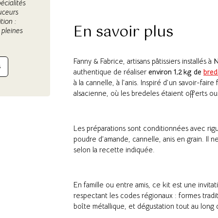
écialités
uceurs
tion :
En savoir plus
 pleines
Fanny & Fabrice, artisans pâtissiers installés à
N
S
authentique de réaliser
environ 1,2 kg de
bred
à la cannelle, à l’anis. Inspiré d’un savoir-fair
alsacienne, où les bredeles étaient offerts o
Les préparations sont conditionnées avec rigu
poudre d’amande, cannelle, anis en grain. Il n
selon la recette indiquée.
En famille ou entre amis, ce kit est une invita
respectant les codes régionaux : formes tradit
boîte métallique, et dégustation tout au long 