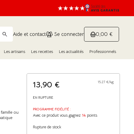
0,00 €
Aide et contact
Se connecter
Les artisans
Les recettes
Les actualités
Professionnels
13,90
€
15.27 €/kg
EN RUPTURE
PROGRAMME FIDÉLITÉ :
 famille ou
Avec ce produit vous gagnez
14
points
matique
Rupture de stock