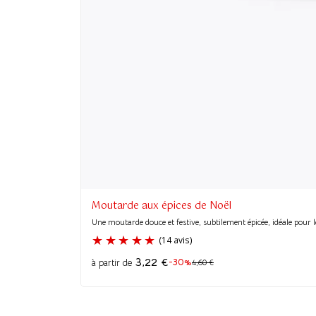
Moutarde aux épices de Noël
Une moutarde douce et festive, subtilement épicée, idéale pour le
3,22
€
-30%
à partir de
4,60
€