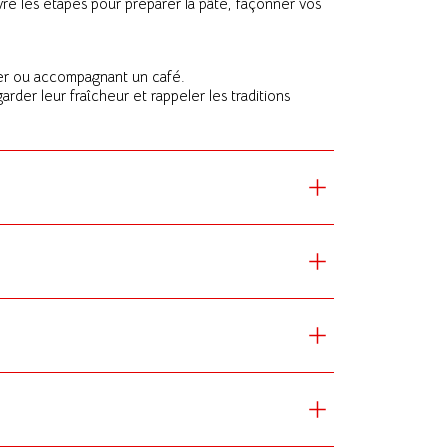
ivre les étapes pour préparer la pâte, façonner vos
ter ou accompagnant un café.
der leur fraîcheur et rappeler les traditions