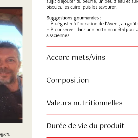
suffit d’ajouter du beurre, un peu d’eau et su
biscuits, les cuire, puis les savourer.
Suggestions gourmandes
:
– À déguster à l’occasion de l’Avent, au goû
– À conserver dans une boîte en métal pour gar
alsaciennes.
Accord mets/vins
Composition
Valeurs nutritionnelles
Durée de vie du produit
sgien,