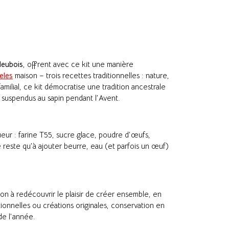
eubois
, offrent avec ce kit une manière
eles
maison – trois recettes traditionnelles : nature,
e familial, ce kit démocratise une tradition ancestrale
u suspendus au sapin pendant l’Avent.
eur : farine T55, sucre glace, poudre d’œufs,
e reste qu’à ajouter beurre, eau (et parfois un œuf)
tion à redécouvrir le plaisir de créer ensemble, en
ionnelles ou créations originales, conservation en
de l’année.