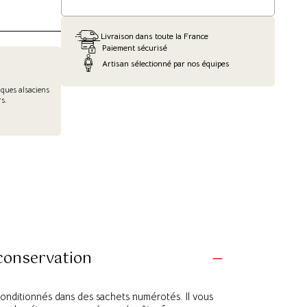
Livraison dans toute la France
Paiement sécurisé
Artisan sélectionné par nos équipes
iques alsaciens
s.
 conservation
conditionnés dans des sachets numérotés. Il vous