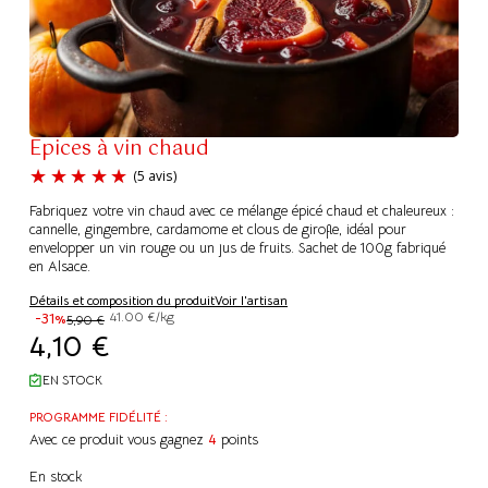
Epices à vin chaud
Fabriquez votre vin chaud avec ce mélange épicé chaud et chaleureux :
cannelle, gingembre, cardamome et clous de girofle, idéal pour
envelopper un vin rouge ou un jus de fruits. Sachet de 100g fabriqué
en Alsace.
(5 avis)
Détails et composition du produit
Voir l'artisan
-31%
41.00 €/kg
5,90
€
4,10
€
EN STOCK
PROGRAMME FIDÉLITÉ :
Avec ce produit vous gagnez
4
points
En stock