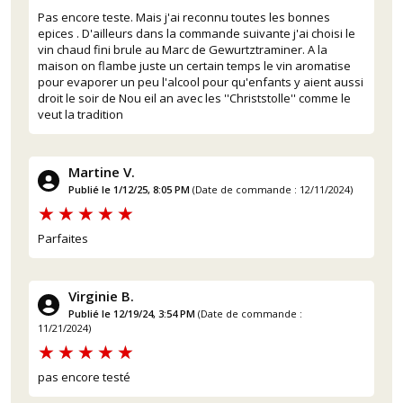
Pas encore teste. Mais j'ai reconnu toutes les bonnes
epices . D'ailleurs dans la commande suivante j'ai choisi le
vin chaud fini brule au Marc de Gewurtztraminer. A la
maison on flambe juste un certain temps le vin aromatise
pour evaporer un peu l'alcool pour qu'enfants y aient aussi
droit le soir de Nou eil an avec les ''Christstolle'' comme le
veut la tradition
Martine V.
Publié le 1/12/25, 8:05 PM
(Date de commande : 12/11/2024)
Parfaites
(4 avis)
Virginie B.
Publié le 12/19/24, 3:54 PM
(Date de commande :
11/21/2024)
pas encore testé