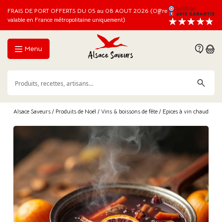
FRAIS DE PORT OFFERTS DU 05 au 08 AOUT 2026 (Offre
valable en France métropolitaine uniquement)
Menu
Alsace Saveurs
/
Produits de Noël
/
Vins & boissons de fête
/ Epices à vin chaud