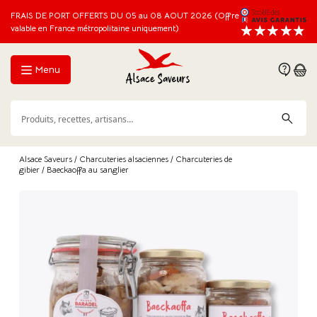
FRAIS DE PORT OFFERTS DU 05 au 08 AOUT 2026 (Offre
valable en France métropolitaine uniquement)
Menu
Alsace Saveurs
/
Charcuteries alsaciennes
/
Charcuteries de
gibier
/ Baeckaoffa au sanglier