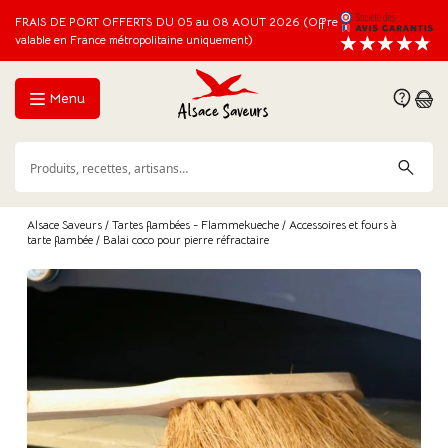
FRAIS DE PORT OFFERTS DU 05 au 08 AOUT 2026 (Offre
valable en France métropolitaine uniquement)
Menu
Alsace Saveurs
/
Tartes flambées - Flammekueche
/
Accessoires et fours à
tarte flambée
/ Balai coco pour pierre réfractaire