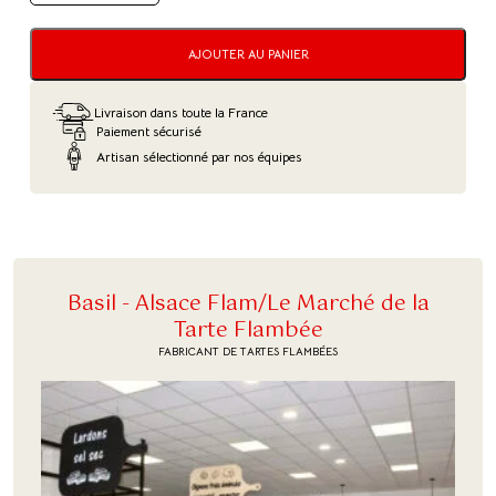
DE
BALAI
COCO
POUR
AJOUTER AU PANIER
PIERRE
RÉFRACTAIRE
Livraison dans toute la France
Paiement sécurisé
Artisan sélectionné par nos équipes
Basil - Alsace Flam/Le Marché de la
Tarte Flambée
FABRICANT DE TARTES FLAMBÉES