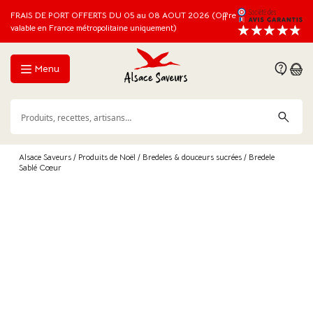
FRAIS DE PORT OFFERTS DU 05 au 08 AOUT 2026 (Offre
valable en France métropolitaine uniquement)
Menu
Alsace Saveurs
/
Produits de Noël
/
Bredeles & douceurs sucrées
/ Bredele
Sablé Cœur
-33%