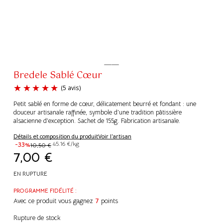
Bredele Sablé Cœur
Petit sablé en forme de cœur, délicatement beurré et fondant : une
douceur artisanale raffinée, symbole d’une tradition pâtissière
alsacienne d’exception. Sachet de 155g. Fabrication artisanale.
Détails et composition du produit
Voir l'artisan
(5 avis)
-33%
45.16 €/kg
10,50
€
7,00
€
EN RUPTURE
PROGRAMME FIDÉLITÉ :
Avec ce produit vous gagnez
7
points
Rupture de stock