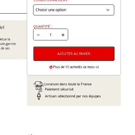
CONDITIONNEMENT :
el
QUANTITÉ :
QUANTITÉ
étue la
DE
oute garnie
CHOUCROUTE
 de ses
GARNITURE
ROYALE
AJOUTER AU PANIER
Plus de
10
achetés ce mois-ci
Livraison dans toute la France
Paiement sécurisé
Artisan sélectionné par nos équipes