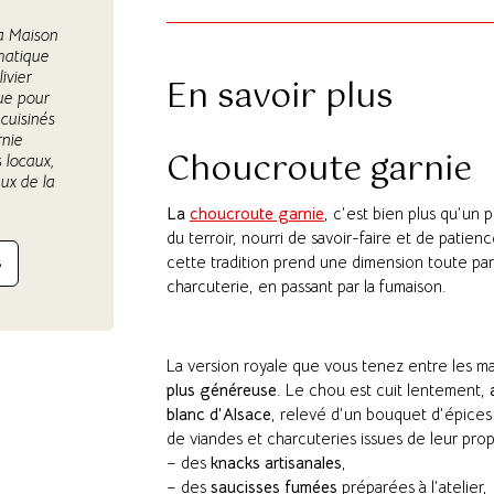
a Maison
matique
ivier
En savoir plus
nue pour
 cuisinés
rnie
Choucroute garnie
 locaux,
ux de la
La
choucroute garnie
, c’est bien plus qu’un 
du terroir, nourri de savoir-faire et de patie
cette tradition prend une dimension toute parti
S
charcuterie, en passant par la fumaison.
La version royale que vous tenez entre les ma
plus généreuse
. Le chou est cuit lentement,
blanc d’Alsace
, relevé d’un bouquet d’épices
de viandes et charcuteries issues de leur prop
– des
knacks artisanales
,
– des
saucisses fumées
préparées à l’atelier,