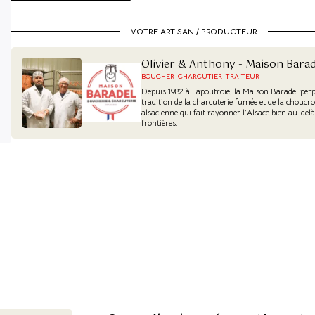
VOTRE ARTISAN / PRODUCTEUR
Olivier & Anthony - Maison Barad
BOUCHER-CHARCUTIER-TRAITEUR
Depuis 1982 à Lapoutroie, la Maison Baradel perp
tradition de la charcuterie fumée et de la choucr
alsacienne qui fait rayonner l’Alsace bien au-delà
frontières.