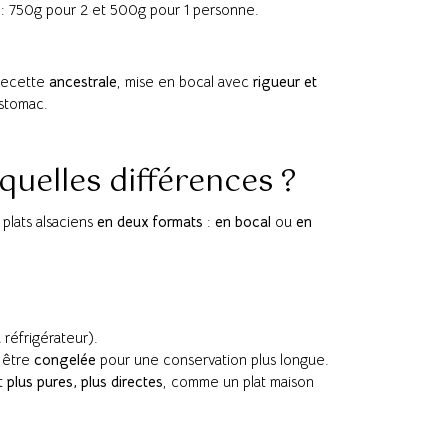
 : 750g pour 2 et 500g pour 1 personne.
 recette
ancestrale
, mise en bocal avec
rigueur et
estomac.
quelles différences ?
plats alsaciens
en deux formats
:
en bocal
ou
en
 réfrigérateur).
i être
congelée
pour une conservation plus longue.
nt
plus pures, plus directes
, comme un plat maison