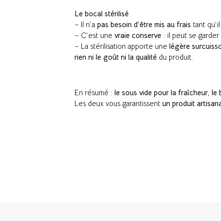
Le bocal stérilisé
– Il n’a
pas besoin d’être mis au frais
tant qu’i
– C’est une
vraie conserve
: il peut se garder
– La stérilisation apporte une
légère surcuiss
rien ni le goût ni la qualité
du produit.
En résumé :
le sous vide pour la fraîcheur
,
le 
Les deux vous garantissent
un produit artisan