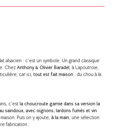
plat alsacien : c’est un symbole. Un grand classique
nce. Chez
Anthony & Olivier Baradel
, à Lapoutroie,
culière, car ici,
tout est fait maison
: du chou à la
ins, c’est
la choucroute garnie dans sa version la
au saindoux, avec oignons, lardons fumés et vin
 maison. Puis on y ajoute,
à la main
, une sélection
re fabrication :