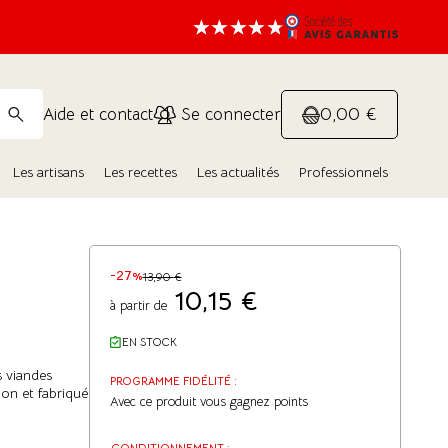
0,00 €
Aide et contact
Se connecter
Les artisans
Les recettes
Les actualités
Professionnels
-27%
13,90
€
10,15
€
à partir de
EN STOCK
s viandes
PROGRAMME FIDÉLITÉ :
tion et fabriqué
Avec ce produit vous gagnez
points