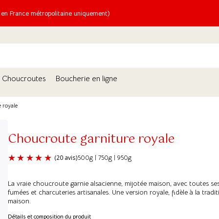
n France métropolitaine uniquement)
Choucroutes
Boucherie en ligne
 royale
Choucroute garniture royale
500g | 750g | 950g
La vraie choucroute garnie alsacienne, mijotée maison, avec toutes se
(20 avis)
fumées et charcuteries artisanales. Une version royale, fidèle à la tradi
maison.
Détails et composition du produit