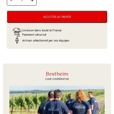
QUANTITÉ
DE
CRÉMANT
D'ALSACE
"SOLÉRA"
AJOUTER AU PANIER
–
BESTHEIM
Livraison dans toute la France
Paiement sécurisé
Artisan sélectionné par nos équipes
Bestheim
CAVE COOPÉRATIVE