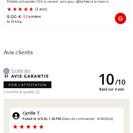
Rillettes artisanales 100 % canard, sans porc, effilochées à la main e...
9,00
€
-22%
11,50
€
64.29 €/kg
Avis clients
10
/
10
VOIR L'ATTESTATION
Basé sur 4 avis
Contrôle & qualité
Cyrille T.
Publié le 5/3/26, 1:26 PM
(Date de commande : 4/18/2026)