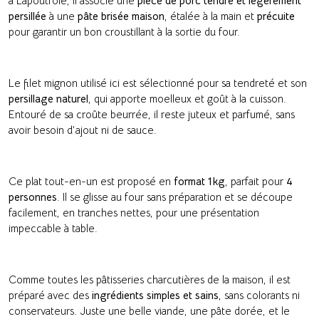
à Lapoutroie, il associe une
pièce de porc tendre et légèrement
persillée
à une
pâte brisée maison
, étalée à la main et
précuite
pour garantir un bon croustillant à la sortie du four.
Le filet mignon utilisé ici est sélectionné pour sa tendreté et son
persillage naturel
, qui apporte moelleux et goût à la cuisson.
Entouré de sa croûte beurrée, il reste juteux et parfumé, sans
avoir besoin d’ajout ni de sauce.
Ce plat tout-en-un est proposé en
format 1 kg
, parfait pour
4
personnes
. Il se glisse au four sans préparation et se découpe
facilement, en tranches nettes, pour une présentation
impeccable à table.
Comme toutes les pâtisseries charcutières de la maison, il est
préparé avec des
ingrédients simples et sains
, sans colorants ni
conservateurs. Juste une belle viande, une pâte dorée, et le