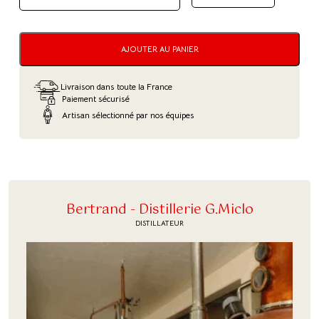
QUANTITÉ
DE
LIQUEUR
AJOUTER AU PANIER
DE
PLANTES
Livraison dans toute la France
Paiement sécurisé
Artisan sélectionné par nos équipes
Bertrand - Distillerie G.Miclo
DISTILLATEUR