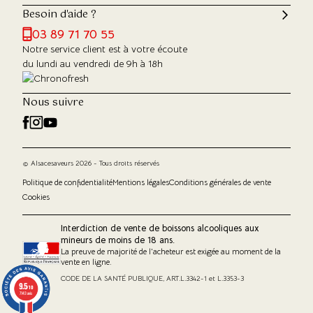
Besoin d'aide ?
03 89 71 70 55
Notre service client est à votre écoute
du lundi au vendredi de 9h à 18h
Nous suivre
© Alsacesaveurs 2026 - Tous droits réservés
Politique de confidentialité
Mentions légales
Conditions générales de vente
Cookies
Interdiction de vente de boissons alcooliques aux
mineurs de moins de 18 ans.
La preuve de majorité de l'acheteur est exigée au moment de la
vente en ligne.
CODE DE LA SANTÉ PUBLIQUE, ART.L.3342-1 et L.3353-3
9.5
9.5
/10
/10
7143 avis
7143 avis