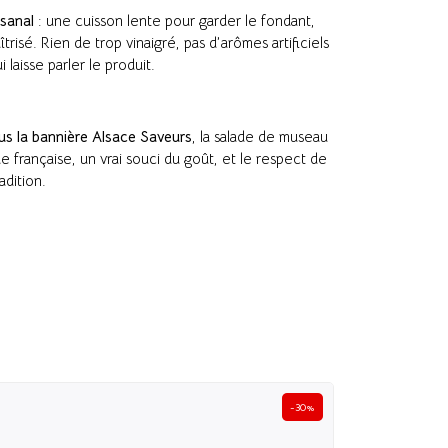
isanal
: une cuisson lente pour garder le fondant,
risé. Rien de trop vinaigré, pas d’arômes artificiels
laisse parler le produit.
us la bannière Alsace Saveurs
, la salade de museau
e française, un vrai souci du goût, et le respect de
dition.
BIO
-30%
Choucroute cr