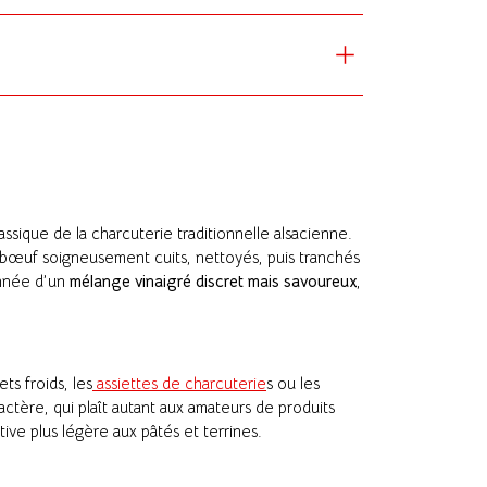
assique de la charcuterie traditionnelle alsacienne.
bœuf soigneusement cuits, nettoyés, puis tranchés
onnée d’un
mélange vinaigré discret mais savoureux
,
ts froids, les
assiettes de charcuterie
s ou les
ctère, qui plaît autant aux amateurs de produits
tive plus légère aux pâtés et terrines.