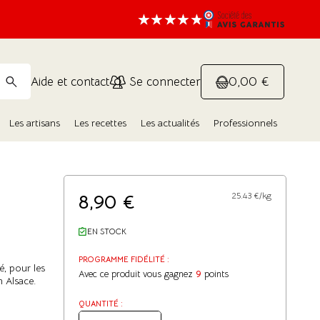
0,00 €
Aide et contact
Se connecter
Les artisans
Les recettes
Les actualités
Professionnels
8,90
€
25.43 €/kg
EN STOCK
PROGRAMME FIDÉLITÉ :
é, pour les
Avec ce produit vous gagnez
9
points
n Alsace.
QUANTITÉ :