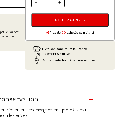
QUANTITÉ
DE
SALADE
DE
MUSEAU
AJOUTER AU PANIER
DE
BŒUF
-
pétue l’art de
Plus de
20
achetés ce mois-ci
350G
alsacienne.
Livraison dans toute la France
Paiement sécurisé
Artisan sélectionné par nos équipes
 conservation
n entrée ou en accompagnement, prête à servir
elon les envies.