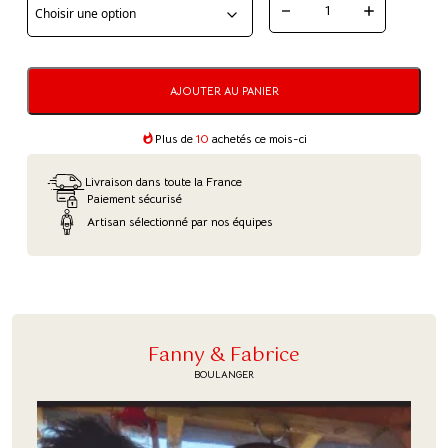
QUANTITÉ
DE
«
AJOUTER AU PANIER
SCHNACKAKUECHE
»
Plus de
10
achetés ce mois-ci
–
Livraison dans toute la France
CHINOIS
Paiement sécurisé
AUX
Artisan sélectionné par nos équipes
AMANDES
Fanny & Fabrice
BOULANGER