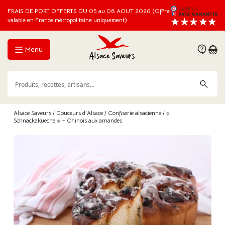
FRAIS DE PORT OFFERTS DU 05 au 08 AOUT 2026 (Offre
valable en France métropolitaine uniquement)
Menu
Alsace Saveurs
/
Douceurs d'Alsace
/
Confiserie alsacienne
/ «
Schnackakueche » – Chinois aux amandes