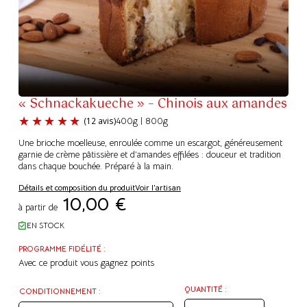
« Schnackakueche » – Chinois aux amandes
400g | 800g
Une brioche moelleuse, enroulée comme un escargot, généreusement
garnie de crème pâtissière et d’amandes effilées : douceur et tradition
dans chaque bouchée. Préparé à la main.
Détails et composition du produit
Voir l'artisan
(12 avis)
10,00
€
à partir de
EN STOCK
PROGRAMME FIDÉLITÉ :
Avec ce produit vous gagnez
points
QUANTITÉ :
CONDITIONNEMENT :