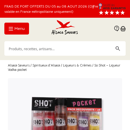
FRAIS DE PORT OFFERTS DU 05 au 08 AOUT 2026 (Offre
valable en France métropolitaine uniquement)
Menu
Alsace Saveurs
/
Spiritueux d'Alsace
/
Liqueurs & Crèmes
/ So Shot – Liqueur
Vodka pocket