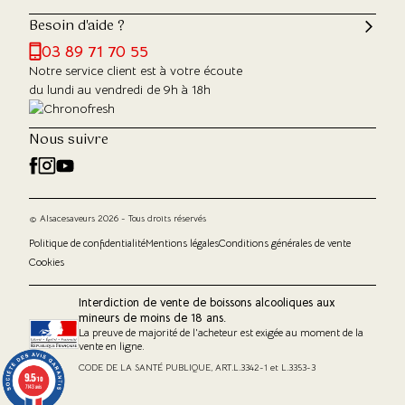
Besoin d'aide ?
03 89 71 70 55
Notre service client est à votre écoute
du lundi au vendredi de 9h à 18h
Nous suivre
© Alsacesaveurs 2026 - Tous droits réservés
Politique de confidentialité
Mentions légales
Conditions générales de vente
Cookies
Interdiction de vente de boissons alcooliques aux
mineurs de moins de 18 ans.
La preuve de majorité de l'acheteur est exigée au moment de la
vente en ligne.
CODE DE LA SANTÉ PUBLIQUE, ART.L.3342-1 et L.3353-3
9.5
9.5
/10
/10
7143 avis
7143 avis