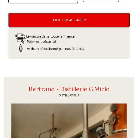
DE
SO
AJOUTER AU PANIER
SHOT
-
Livraison dans toute la France
LIQUEUR
Paiement sécurisé
Artisan sélectionné par nos équipes
VODKA
POCKET
Bertrand - Distillerie G.Miclo
DISTILLATEUR