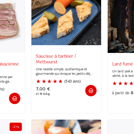
Saucisse à tartiner /
Mettwurst
lsacienne
Lard fumé
Une recette simple, authentique et
Un lard salé à
gourmande qui évoque les petits-déj...
séché, à la tex
ienne par
ite ga...
7,00
€
8
à partir de
41.18 €/kg
(543 avis)
-27%
(102 avis)