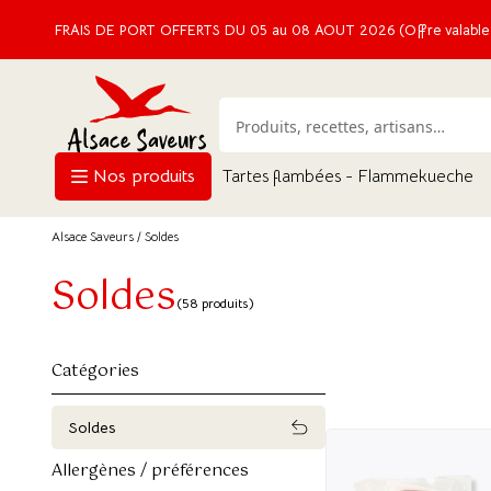
FRAIS DE PORT OFFERTS DU 05 au 08 AOUT 2026 (Offre valable e
Nos produits
Tartes flambées - Flammekueche
Alsace Saveurs
/ Soldes
Soldes
(58 produits)
Catégories
Soldes
Allergènes / préférences