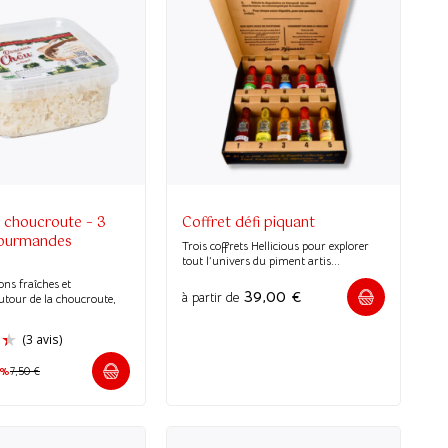
 choucroute – 3
Coffret défi piquant
gourmandes
Trois coffrets Hellicious pour explorer
tout l’univers du piment artis...
ons fraîches et
39,00
€
à partir de
utour de la choucroute,
0%
7,50
€