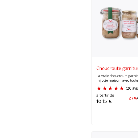
Choucroute garnitur
La vraie choucroute garnie
mijotée maison, avec toutes
à partir de
-27%
10,15
€