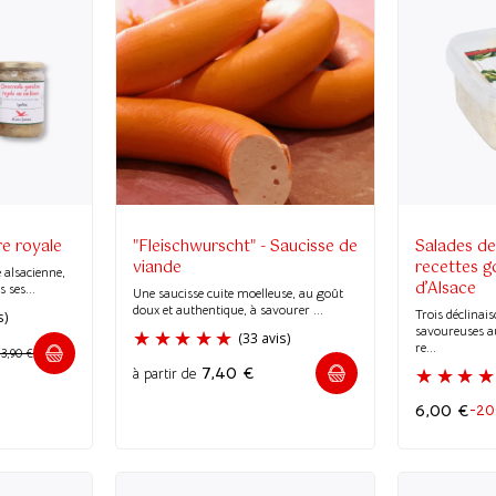
e royale
"Fleischwurscht" - Saucisse de
Salades de
viande
recettes 
 alsacienne,
d’Alsace
 ses...
Une saucisse cuite moelleuse, au goût
doux et authentique, à savourer ...
Trois déclinais
savoureuses a
re...
13,90
€
7,40
€
à partir de
6,00
€
-2