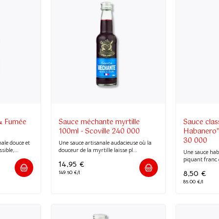
(20 avis)
(33 avis)
& Fumée
Sauce méchante myrtille
Sauce clas
100ml - Scoville 240 000
Habanero" 
30 000
ale douce et
Une sauce artisanale audacieuse où la
ible,...
douceur de la myrtille laisse pl...
Une sauce hab
piquant franc e
14,95
€
8,50
€
149.50 €/l
85.00 €/l