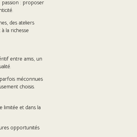
e passion : proposer
icité.
es, des ateliers
 à la richesse
itif entre amis, un
lité.
s parfois méconnues
usement choisis.
limitée et dans la
eures opportunités