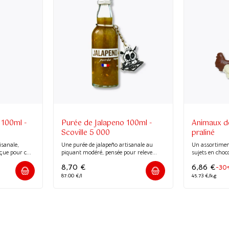
100ml -
Purée de Jalapeno 100ml -
Animaux de
Scoville 5 000
praliné
isanale,
Une purée de jalapeño artisanale au
Un assortimen
çue pour c...
piquant modéré, pensée pour releve...
sujets en choco
8,70
€
6,86
€
-30
87.00 €/l
45.73 €/kg