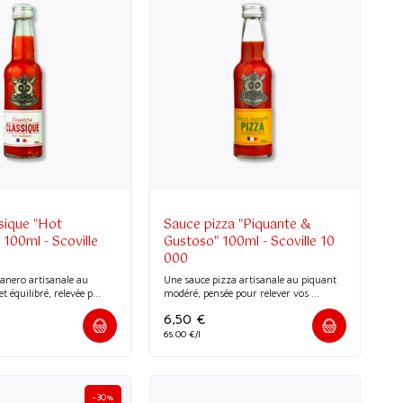
(3 avis)
sique "Hot
Sauce pizza "Piquante &
100ml - Scoville
Gustoso" 100ml - Scoville 10
000
anero artisanale au
Une sauce pizza artisanale au piquant
t équilibré, relevée p...
modéré, pensée pour relever vos ...
6,50
€
65.00 €/l
-30%