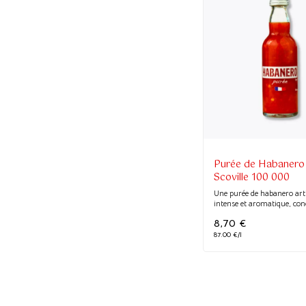
Purée de Habanero 
Scoville 100 000
Une purée de habanero art
intense et aromatique, con
8,70
€
87.00 €/l