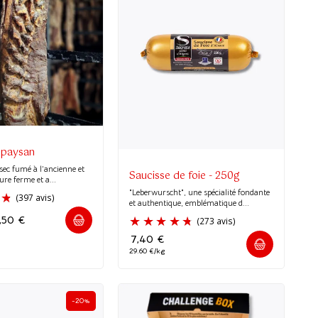
 paysan
 sec fumé à l’ancienne et
Saucisse de foie - 250g
ture ferme et a...
"Leberwurscht", une spécialité fondante
et authentique, emblématique d...
,50
€
7,40
€
29.60 €/kg
(397 avis)
-20%