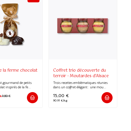
 la ferme chocolat
Coffret trio découverte du
terroir - Moutardes d'Alsace
t gourmand de petits
Trois recettes emblématiques réunies
lat inspirés de la fe...
dans un coffret élégant : une mou...
15,00
€
%
9,80
€
90.91 €/kg