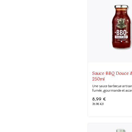
Sauce BBQ Douce 
250ml
Une sauce barbecue artisan
fumée, gourmande et access
8,99
€
35.96 €/l