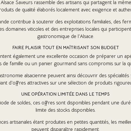
 Alsace Saveurs rassemble des artisans qui partagent la mêm
roduits de qualité élaborés localement avec exigence et authent
 contribue à soutenir des exploitations familiales, des ferm
es domaines viticoles et des entreprises locales qui participent
gastronomique de l’Alsace.
FAIRE PLAISIR TOUT EN MAÎTRISANT SON BUDGET
ntent également une excellente occasion de préparer un apér
s de famille ou un panier gourmand sans compromis sur la qua
stronomie alsacienne peuvent ainsi découvrir des spécialité
iant d’offres attractives sur une sélection de produits rigoure
UNE OPÉRATION LIMITÉE DANS LE TEMPS
de de soldes, ces offres sont disponibles pendant une durée 
limite des stocks disponibles.
ces artisanales étant produites en petites quantités, les meill
peuvent disparaître rapidement.