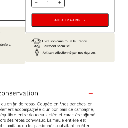
QUANTITÉ
DE
BARGKASS
AU
LAIT
AJOUTER AU PANIER
CRU
ENTIER
–
r
TOMME
DU
Livraison dans toute la France
VAL
trefois.
Paiement sécurisé
D'ORBEY
1,7
Artisan sélectionné par nos équipes
KG
 conservation
f qu’en fin de repas. Coupée en fines tranches, en
mplement accompagnée d’un bon pain de campagne,
 équilibre entre douceur lactée et caractère affirmé
lors des repas conviviaux. La meule entière est
s familiaux ou les passionnés souhaitant profiter