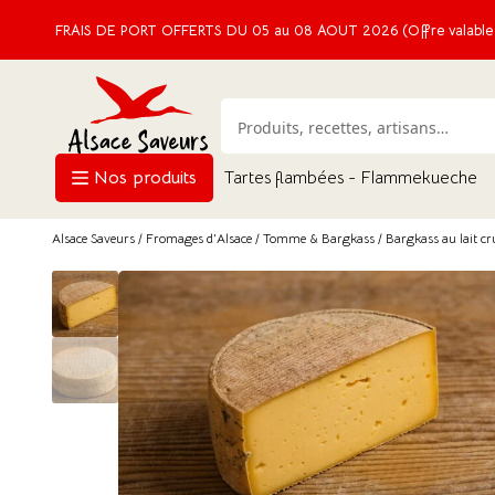
FRAIS DE PORT OFFERTS DU 05 au 08 AOUT 2026 (Offre valable e
Nos produits
Tartes flambées - Flammekueche
Alsace Saveurs
/
Fromages d'Alsace
/
Tomme & Bargkass
/ Bargkass au lait c