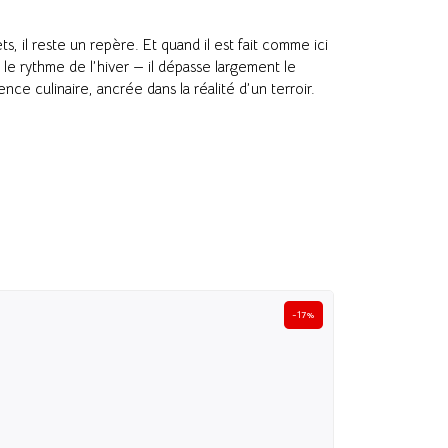
 il reste un repère. Et quand il est fait comme ici
t le rythme de l’hiver — il dépasse largement le
nce culinaire, ancrée dans la réalité d’un terroir.
-17%
Choucroute gar
Le grand classique 
14,5
à partir de