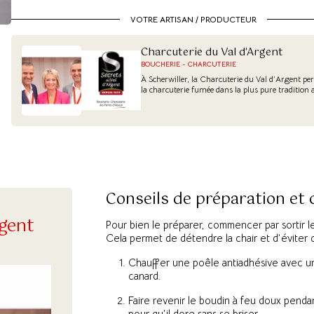
VOTRE ARTISAN / PRODUCTEUR
Charcuterie du Val d'Argent
BOUCHERIE - CHARCUTERIE
À Scherwiller, la Charcuterie du Val d’Argent per
la charcuterie fumée dans la plus pure tradition 
Conseils de préparation et
rgent
Pour bien le préparer, commencer par sortir l
Cela permet de détendre la chair et d’éviter qu
Chauffer une poêle antiadhésive avec u
canard.
Faire revenir le boudin à feu doux penda
pour qu’il dore sans se briser.