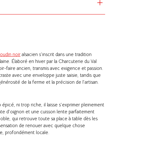
oudin noir
alsacien s’inscrit dans une tradition
ine. Élaboré en hiver par la Charcuterie du Val
oir-faire ancien, transmis avec exigence et passion.
raste avec une enveloppe juste saisie, tandis que
énérosité de la ferme et la précision de l’artisan.
p épicé, ni trop riche, il laisse s’exprimer pleinement
nte d’oignon et une cuisson lente parfaitement
 noble, qui retrouve toute sa place à table dès les
 sensation de renouer avec quelque chose
nte, profondément locale.