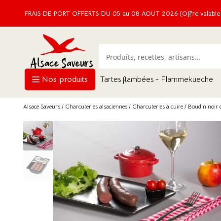
FRAIS DE PORT OFFERTS DU 05 au 08 AOUT 2026 (Offre valable e
Nos produits
Tartes flambées - Flammekueche
Alsace Saveurs
/
Charcuteries alsaciennes
/
Charcuteries à cuire
/ Boudin noir d