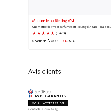
Moutarde au Riesling d'Alsace
Une moutarde vive et parfumée au Riesling d’Alsace, idéale po
3,00
€
-17%
à partir de
3,60
€
Avis clients
VOIR L'ATTESTATION
Contrôle & qualité