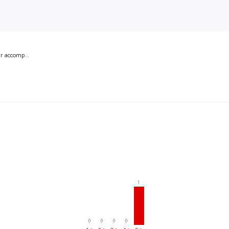
ur accomp...
1
0
0
0
0