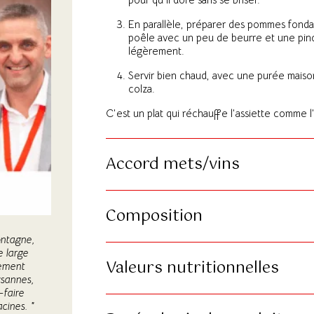
En parallèle, préparer des pommes fondant
poêle avec un peu de beurre et une pinc
légèrement.
Servir bien chaud, avec une purée maiso
colza.
C’est un plat qui réchauffe l’assiette comme l
Accord mets/vins
Composition
montagne,
e large
Valeurs nutritionnelles
uement
ysannes,
-faire
acines. "