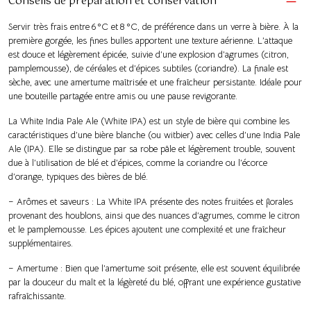
Conseils de préparation et conservation
Servir très frais entre 6 °C et 8 °C, de préférence dans un verre à bière. À la
première gorgée, les fines bulles apportent une texture aérienne. L’attaque
est douce et légèrement épicée, suivie d’une explosion d’agrumes (citron,
pamplemousse), de céréales et d’épices subtiles (coriandre). La finale est
sèche, avec une amertume maîtrisée et une fraîcheur persistante. Idéale pour
une bouteille partagée entre amis ou une pause revigorante.
La White India Pale Ale (White IPA) est un style de bière qui combine les
caractéristiques d’une bière blanche (ou witbier) avec celles d’une India Pale
Ale (IPA). Elle se distingue par sa robe pâle et légèrement trouble, souvent
due à l’utilisation de blé et d’épices, comme la coriandre ou l’écorce
d’orange, typiques des bières de blé.
– Arômes et saveurs : La White IPA présente des notes fruitées et florales
provenant des houblons, ainsi que des nuances d’agrumes, comme le citron
et le pamplemousse. Les épices ajoutent une complexité et une fraîcheur
supplémentaires.
– Amertume : Bien que l’amertume soit présente, elle est souvent équilibrée
par la douceur du malt et la légèreté du blé, offrant une expérience gustative
rafraîchissante.