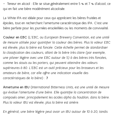
– Teneur en alcool : Elle se situe généralement entre 5 % et 7 % d’alcool, ce
qui en fait une bière modérément alcoolisée.
La White IPA est idéale pour ceux qui apprécient les bières fruitées et
épicées, tout en recherchant l’amertume caractéristique des IPA. C’est une
bière parfaite pour les journées ensoleillées ou les moments de convivialité.
Couleur en EBC
(
L’EBC, ou European Brewery Convention, est une unité
de mesure utilisée pour quantifier la couleur des bières. Plus la valeur EBC
est élevée, plus la bière est foncée. Cette échelle permet de standardiser
la classification des couleurs, allant de la bière très claire (par exemple,
une pilsner légère avec une EBC autour de 5) à des bières très foncées,
comme les stouts ou les porters, qui peuvent atteindre des valeurs
supérieures à 80. L’EBC est un outil précieux pour les brasseurs et les
amateurs de bière, car elle offre une indication visuelle des
caractéristiques de la bière
) :
7
Amertume en IBU
(
International Bitterness Units, est une unité de mesure
qui évalue l’amertume d’une bière. Elle quantifie la concentration de
composés amer, principalement les acides alpha du houblon, dans la bière.
Plus la valeur IBU est élevée, plus la bière est amère.
En général, une bière légère peut avoir un IBU autour de 10 à 20, tandis