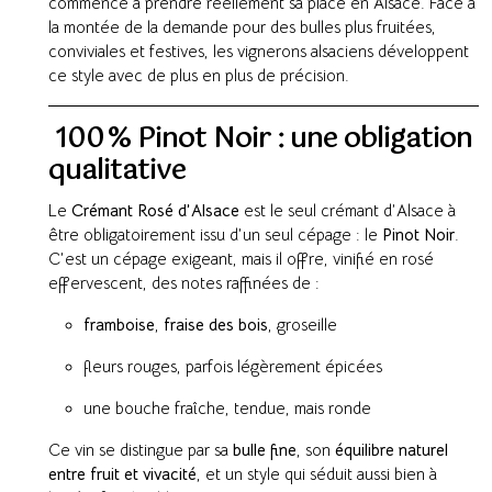
commence à prendre réellement sa place en Alsace. Face à
la montée de la demande pour des bulles plus fruitées,
conviviales et festives, les vignerons alsaciens développent
ce style avec de plus en plus de précision.
100 % Pinot Noir : une obligation
qualitative
Le
Crémant Rosé d’Alsace
est le seul crémant d’Alsace à
être obligatoirement issu d’un seul cépage : le
Pinot Noir
.
C’est un cépage exigeant, mais il offre, vinifié en rosé
effervescent, des notes raffinées de :
framboise
,
fraise des bois
, groseille
fleurs rouges, parfois légèrement épicées
une bouche fraîche, tendue, mais ronde
Ce vin se distingue par sa
bulle fine
, son
équilibre naturel
entre fruit et vivacité
, et un style qui séduit aussi bien à