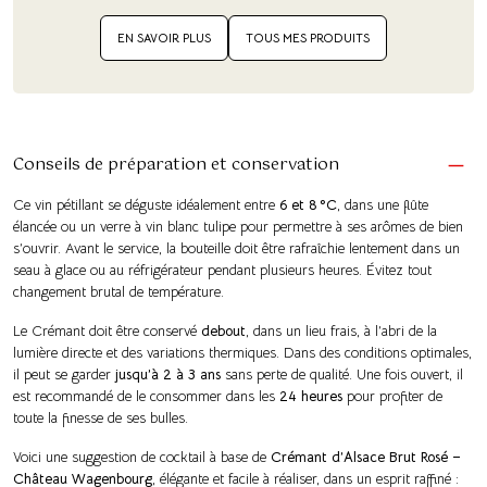
EN SAVOIR PLUS
TOUS MES PRODUITS
Conseils de préparation et conservation
Ce vin pétillant se déguste idéalement entre
6 et 8 °C
, dans une flûte
élancée ou un verre à vin blanc tulipe pour permettre à ses arômes de bien
s’ouvrir. Avant le service, la bouteille doit être rafraîchie lentement dans un
seau à glace ou au réfrigérateur pendant plusieurs heures. Évitez tout
changement brutal de température.
Le Crémant doit être conservé
debout
, dans un lieu frais, à l’abri de la
lumière directe et des variations thermiques. Dans des conditions optimales,
il peut se garder
jusqu’à 2 à 3 ans
sans perte de qualité. Une fois ouvert, il
est recommandé de le consommer dans les
24 heures
pour profiter de
toute la finesse de ses bulles.
Voici une suggestion de cocktail à base de
Crémant d’Alsace Brut Rosé –
Château Wagenbourg
, élégante et facile à réaliser, dans un esprit raffiné :