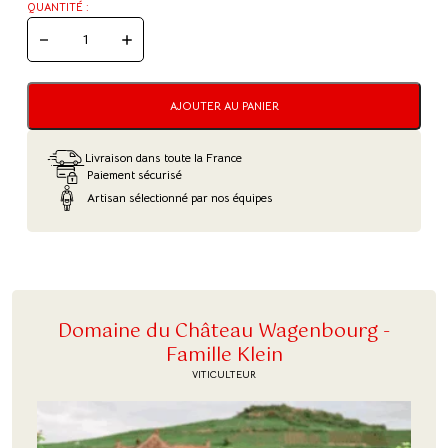
QUANTITÉ :
QUANTITÉ
DE
CRÉMANT
BRUT
ROSÉ
AJOUTER AU PANIER
-
CHÂTEAU
WAGENBOURG
Livraison dans toute la France
Paiement sécurisé
Artisan sélectionné par nos équipes
Domaine du Château Wagenbourg -
Famille Klein
VITICULTEUR