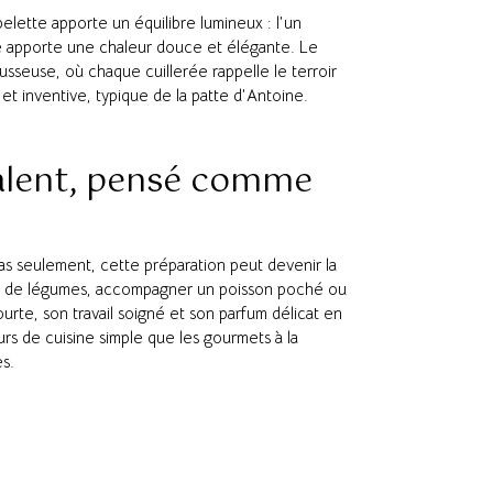
pelette apporte un équilibre lumineux : l’un
tre apporte une chaleur douce et élégante. Le
sseuse, où chaque cuillerée rappelle le terroir
t inventive, typique de la patte d’Antoine.
valent, pensé comme
as seulement, cette préparation peut devenir la
ine de légumes, accompagner un poisson poché ou
urte, son travail soigné et son parfum délicat en
urs de cuisine simple que les gourmets à la
s.