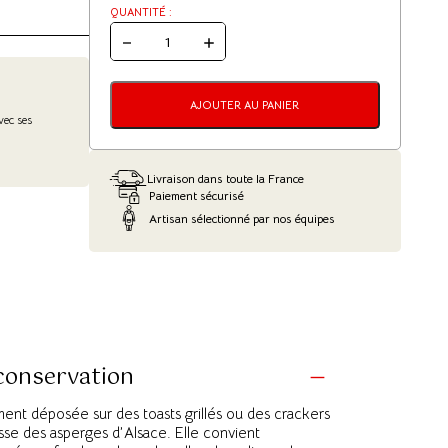
QUANTITÉ :
QUANTITÉ
DE
CRÈME
D'ASPERGES
D'ALSACE
AJOUTER AU PANIER
-
ec ses
CITRON
VERT/PIMENT
D'ESPELETTE
Livraison dans toute la France
Paiement sécurisé
Artisan sélectionné par nos équipes
 conservation
ent déposée sur des toasts grillés ou des crackers
nesse des asperges d’Alsace. Elle convient