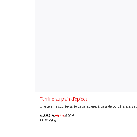
Terrine au pain d'épices
Une terrine sucrée-salée de caractère, à base de porc français et 
4,00
€
-42%
6,90
€
22.22 €/kg