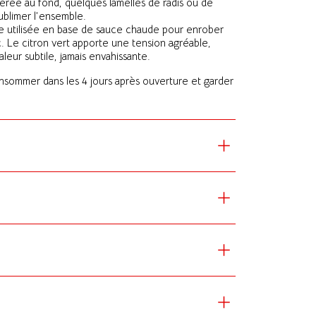
llerée au fond, quelques lamelles de radis ou de
ublimer l’ensemble.
tre utilisée en base de sauce chaude pour enrober
. Le citron vert apporte une tension agréable,
leur subtile, jamais envahissante.
onsommer dans les 4 jours après ouverture et garder