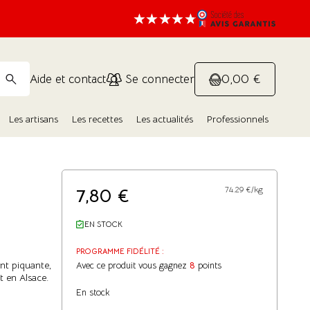
0,00 €
Aide et contact
Se connecter
Les artisans
Les recettes
Les actualités
Professionnels
7,80
€
74.29 €/kg
EN STOCK
PROGRAMME FIDÉLITÉ :
ent piquante,
Avec ce produit vous gagnez
8
points
t en Alsace.
En stock