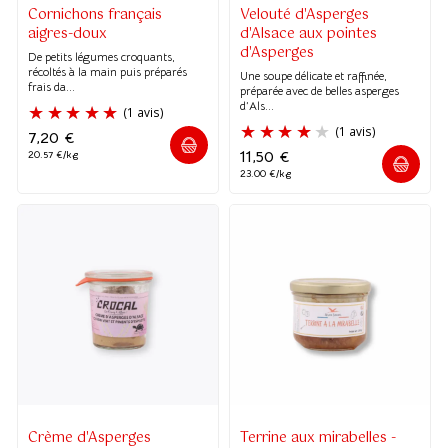
Cornichons français
Velouté d'Asperges
aigres-doux
d'Alsace aux pointes
d'Asperges
De petits légumes croquants,
récoltés à la main puis préparés
Une soupe délicate et raffinée,
frais da...
préparée avec de belles asperges
d’Als...
(8 avis)
7,20
€
11,50
€
20.57 €/kg
23.00 €/kg
Crème d'Asperges
Terrine aux mirabelles -