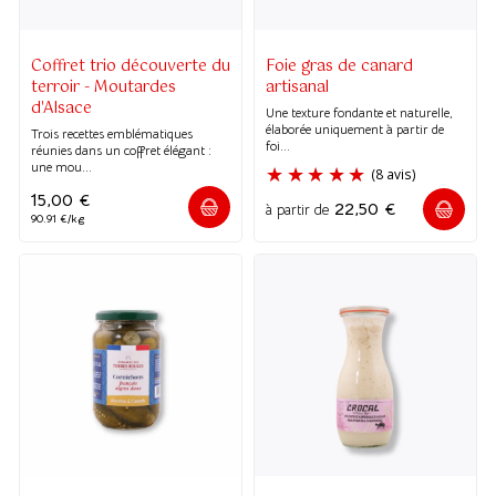
Coffret trio découverte du
Foie gras de canard
terroir - Moutardes
artisanal
(1 avis)
d'Alsace
Une texture fondante et naturelle,
(3 avis)
élaborée uniquement à partir de
Trois recettes emblématiques
foi...
réunies dans un coffret élégant :
une mou...
15,00
€
22,50
€
à partir de
90.91 €/kg