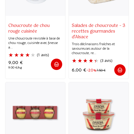
(397 avis)
(20 avis
Choucroute de chou
Salades de choucroute – 3
rouge cuisinée
recettes gourmandes
d’Alsace
Une choucroute revisitée à base de
chou rouge, cuisinée avec finesse
Trois déclinaisons fraîches et
a...
savoureuses autour de la
choucroute, re...
9,00
€
9.00 €/kg
6,00
€
-20%
7,50
€