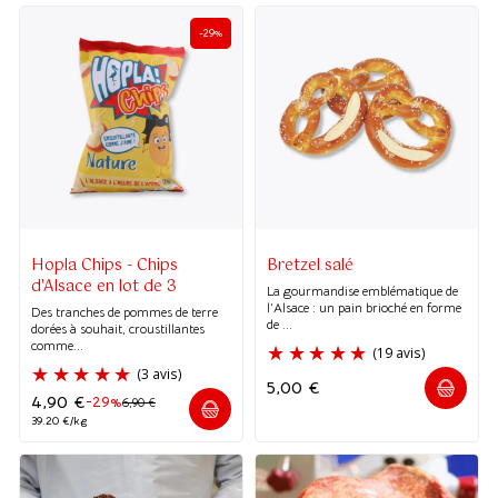
-29%
Hopla Chips - Chips
Bretzel salé
d'Alsace en lot de 3
La gourmandise emblématique de
l’Alsace : un pain brioché en forme
Des tranches de pommes de terre
de ...
dorées à souhait, croustillantes
comme...
5,00
€
4,90
€
-29%
6,90
€
39.20 €/kg