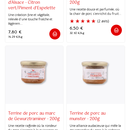
d'Alsace - Citron
200g
vert/Piment d'Espelette
Une recette douce et parfumée, où
la chair de porc s’enrichit du fruit...
Une création fine et végétale,
relevée d’une touche fraîche et
légèrem...
6,50
€
7,80
€
32.50 €/kg
74.29 €/kg
(1 avis)
(1 avis)
Terrine de porc au marc
Terrine de porc au
de Gewurztraminer - 200g
munster - 200g
Une recette raffinée où la rondeur
Une alliance audacieuse qui mêle la
du porc s’associe à la puissance ar...
gourmandise du porc à la richesse