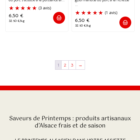
...
6,50
€
6,50
€
32.50 €/kg
32.50 €/kg
(2 avis)
1
2
3
→
Saveurs de Printemps : produits artisanaux
d’Alsace frais et de saison