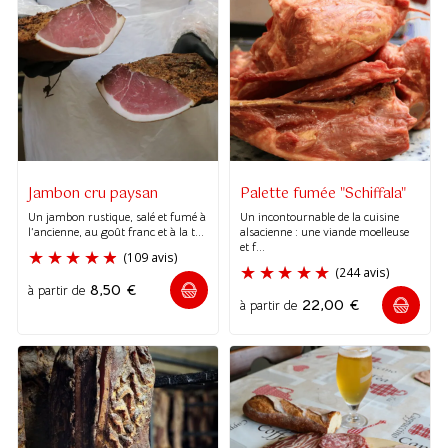
(19 avis
(3 avis)
Jambon cru paysan
Palette fumée "Schiffala"
Un jambon rustique, salé et fumé à
Un incontournable de la cuisine
l’ancienne, au goût franc et à la t...
alsacienne : une viande moelleuse
et f...
8,50
€
à partir de
22,00
€
à partir de