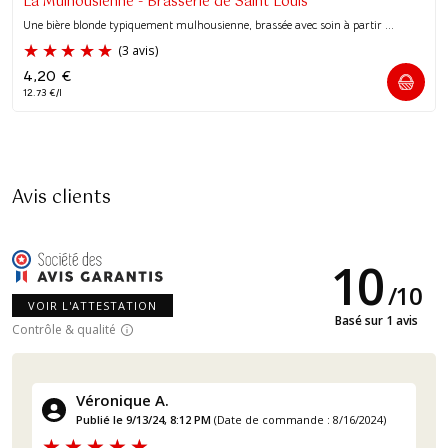
La Mulhousienne - Brasserie de Saint Louis
Une bière blonde typiquement mulhousienne, brassée avec soin à partir ...
4,20
€
12.73 €/l
Avis clients
10
/
10
VOIR L'ATTESTATION
Basé sur 1 avis
Contrôle & qualité
Véronique A.
Publié le 9/13/24, 8:12 PM
(Date de commande : 8/16/2024)